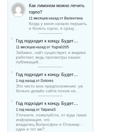
Как лимоном можно лечить
горло?
11 месяцев назад от Валентина
Когда у меня начало першить
и болеть горло, я сразу…
Год подходит к концу. Будет…
11 месяцев назад от Yugra0205
Забавно, сайт существует, и видимо
работает, ведь просмотры наших
публикаций…
Год подходит к концу. Будет…
1 год назад от Dolores
Это чисто мое предположение: уж
больно дизайн сайта похож на…
Год подходит к концу. Будет…
1 год назад от TatyanaS
Уточните, пожалуйста, от куда такая
информация, что
владелец Вопросфен и Отзомир -
один и тот же?