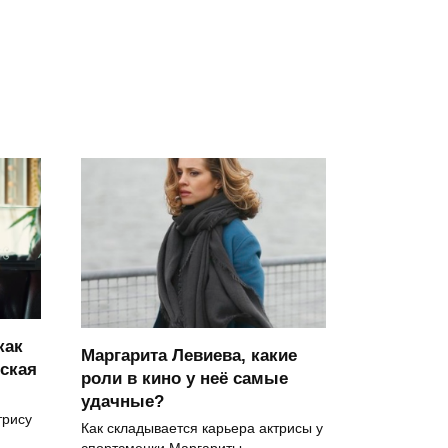
как
Маргарита Левиева, какие
ская
роли в кино у неё самые
удачные?
трису
Как складывается карьера актрисы у