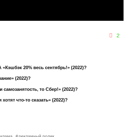
2
«Кэшбэк 20% весь сентябрь!» (2022)?
ание» (2022)?
 самозанятость, то Сбер!» (2022)?
хотят что-то сказать» (2022)?
еклама
рекламный ролик