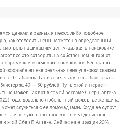
уемся ценами в разных аптеках, либо подобное
орю, как отследить цены. Можете на определённый
 смотреть на динамику цен, указывая в поисковике
гает все это сотворить на собственном интернет-
ого времени и конечно-же совершенно бесплатно.
чной оффлайн аптеке реальная цена упаковки скажем
в по 10 таблеток. Так вот реальная цена блистера =
блистер за 40 — 60 рублей. Тут в этой интернет-
ыть не может. Так вот в самой рекламе Сбер Еаптека
2022) года, довольно любопытный сюжет, где женщина
о может случиться с ее домочадцами. Когда ее супруг
зовет, а у нее уже приготовлены все медицинские
а в этой Сбер Е Аптеке. Сейчас еще и акция 20%