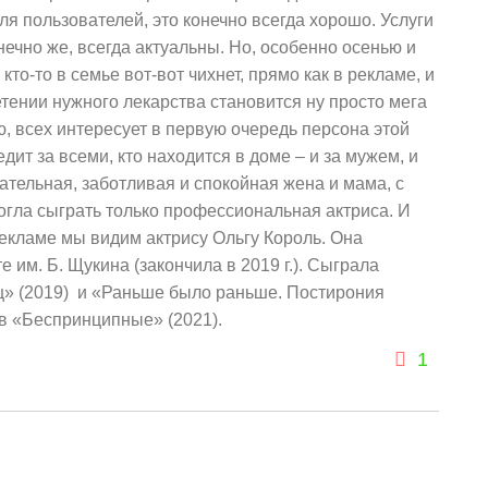
я пользователей, это конечно всегда хорошо. Услуги
нечно же, всегда актуальны. Но, особенно осенью и
кто-то в семье вот-вот чихнет, прямо как в рекламе, и
тении нужного лекарства становится ну просто мега
ю, всех интересует в первую очередь персона этой
дит за всеми, кто находится в доме – и за мужем, и
мательная, заботливая и спокойная жена и мама, с
огла сыграть только профессиональная актриса. И
 рекламе мы видим актрису Ольгу Король. Она
 им. Б. Щукина (закончила в 2019 г.). Сыграла
ц» (2019) и «Раньше было раньше. Постирония
 в «Беспринципные» (2021).
1