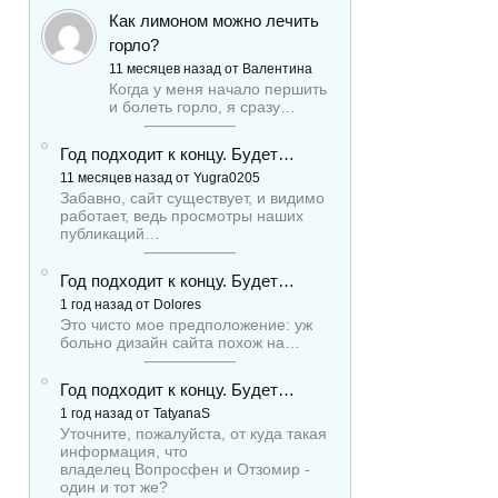
Как лимоном можно лечить
горло?
11 месяцев назад от Валентина
Когда у меня начало першить
и болеть горло, я сразу…
Год подходит к концу. Будет…
11 месяцев назад от Yugra0205
Забавно, сайт существует, и видимо
работает, ведь просмотры наших
публикаций…
Год подходит к концу. Будет…
1 год назад от Dolores
Это чисто мое предположение: уж
больно дизайн сайта похож на…
Год подходит к концу. Будет…
1 год назад от TatyanaS
Уточните, пожалуйста, от куда такая
информация, что
владелец Вопросфен и Отзомир -
один и тот же?