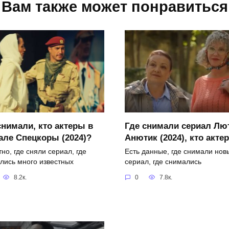
Вам также может понравиться
снимали, кто актеры в
Где снимали сериал Лю
але Спецкоры (2024)?
Анютик (2024), кто акте
но, где сняли сериал, где
Есть данные, где снимали нов
лись много известных
сериал, где снимались
8.2к.
0
7.8к.