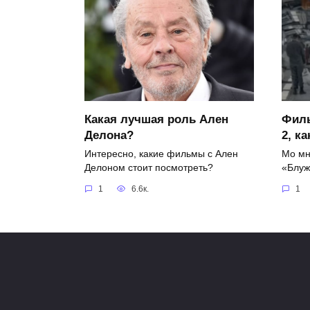
Какая лучшая роль Ален
Фил
Делона?
2, к
Интересно, какие фильмы с Ален
Мо мн
Делоном стоит посмотреть?
«Блу
1
6.6к.
1