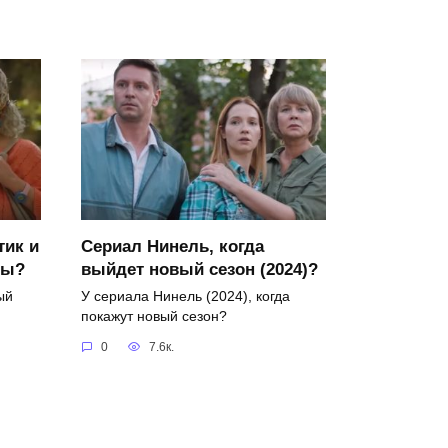
тик и
Сериал Нинель, когда
ры?
выйдет новый сезон (2024)?
ый
У сериала Нинель (2024), когда
покажут новый сезон?
0
7.6к.