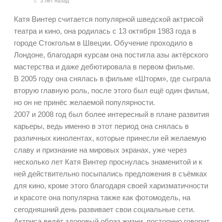
3 лет назад
Катя Винтер считается популярной шведской актрисой
театра и кино, она родилась с 13 октября 1983 года в
городе Стокгольм в Швеции. Обучение проходило в
Лондоне, благодаря курсам она постигла азы актёрского
мастерства и даже дебютировала в первом фильме.
В 2005 году она снялась в фильме «Шторм», где сыграла
вторую главную роль, после этого был ещё один фильм,
но он не принёс желаемой популярности.
2007 и 2008 год был более интересный в плане развития
карьеры, ведь именно в этот период она снялась в
различных кинолентах, которые принесли ей желаемую
славу и признание на мировых экранах, уже через
несколько лет Катя Винтер проснулась знаменитой и к
ней действительно посыпались предложения в съёмках
для кино, кроме этого благодаря своей харизматичности
и красоте она популярна также как фотомодель, на
сегодняшний день развивает свои социальные сети.
Актриса ведёт здоровый образ жизни, постоянно говорит