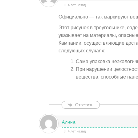
4 лет назад
Официально — так маркируют вещ
Этот рисунок в треугольнике, со
указывает на материалы, опасные
Кампании, осуществляющие доставк
следующих случаях:
Сама упаковка неэкологичн
При нарушении целостност
вещества, способные нане
Ответить
Алина
4 лет назад