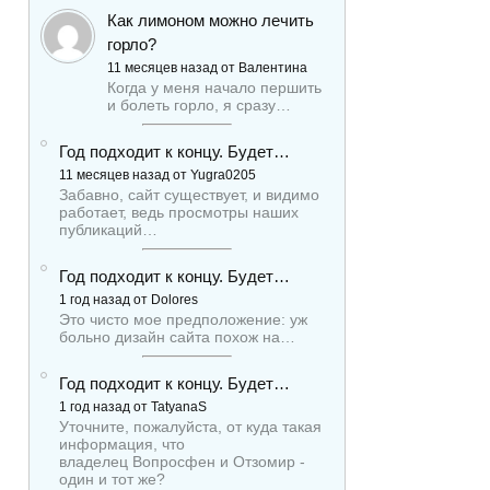
Как лимоном можно лечить
горло?
11 месяцев назад от Валентина
Когда у меня начало першить
и болеть горло, я сразу…
Год подходит к концу. Будет…
11 месяцев назад от Yugra0205
Забавно, сайт существует, и видимо
работает, ведь просмотры наших
публикаций…
Год подходит к концу. Будет…
1 год назад от Dolores
Это чисто мое предположение: уж
больно дизайн сайта похож на…
Год подходит к концу. Будет…
1 год назад от TatyanaS
Уточните, пожалуйста, от куда такая
информация, что
владелец Вопросфен и Отзомир -
один и тот же?