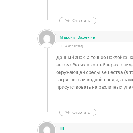
Ответить
Максим Забелин
4 лет назад
Данный знак, а точнее наклейка,
автомобилях и контейнерах, свиде
окружающей среды вещества (в т
загрязнители водной среды, а так
присутствовать на различных упак
Ответить
lili