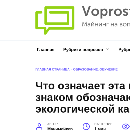
Перейти
к
содержанию
Главная
Рубрики вопросов
Рубр
ГЛАВНАЯ СТРАНИЦА
»
ОБРАЗОВАНИЕ, ОБУЧЕНИЕ
Что означает эта
знаком обознача
экологической к
АВТОР
НА ЧТЕНИЕ
Манимейкер
1 мин