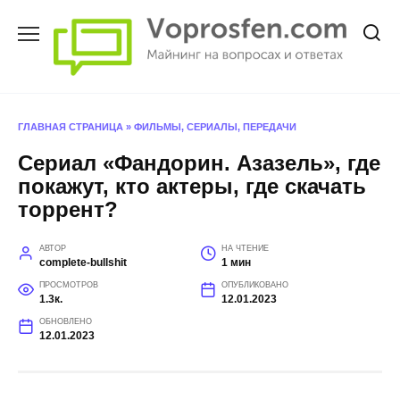
Перейти
к
содержанию
ГЛАВНАЯ СТРАНИЦА
»
ФИЛЬМЫ, СЕРИАЛЫ, ПЕРЕДАЧИ
Сериал «Фандорин. Азазель», где
покажут, кто актеры, где скачать
торрент?
АВТОР
НА ЧТЕНИЕ
complete-bullshit
1 мин
ПРОСМОТРОВ
ОПУБЛИКОВАНО
1.3к.
12.01.2023
ОБНОВЛЕНО
12.01.2023