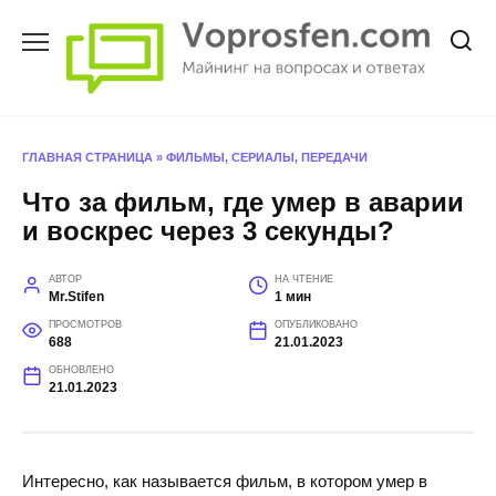
Перейти
к
содержанию
ГЛАВНАЯ СТРАНИЦА
»
ФИЛЬМЫ, СЕРИАЛЫ, ПЕРЕДАЧИ
Что за фильм, где умер в аварии
и воскрес через 3 секунды?
АВТОР
НА ЧТЕНИЕ
Mr.Stifen
1 мин
ПРОСМОТРОВ
ОПУБЛИКОВАНО
688
21.01.2023
ОБНОВЛЕНО
21.01.2023
Интересно, как называется фильм, в котором умер в