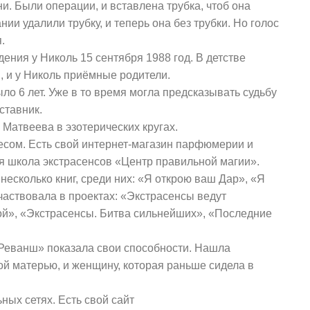
ни. Были операции, и вставлена трубка, чтоб она
ии удалили трубку, и теперь она без трубки. Но голос
.
дения у Николь 15 сентября 1988 год. В детстве
, и у Николь приёмные родители.
ыло 6 лет. Уже в то время могла предсказывать судьбу
ставник.
 Матвеева в эзотерических кругах.
сом. Есть свой интернет-магазин парфюмерии и
ая школа экстрасенсов «Центр правильной магии».
несколько книг, среди них: «Я открою ваш Дар», «Я
частвовала в проектах: «Экстрасенсы ведут
ой», «Экстрасенсы. Битва сильнейших», «Последние
Реванш» показала свои способности. Нашла
ой матерью, и женщину, которая раньше сидела в
ных сетях. Есть свой сайт