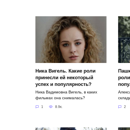
Ника Вигель. Какие роли
Пашк
принесли ей некоторый
роли
успех и популярность?
поп
Ника Вадимовна Вигель, в каких
Алекс
фильмах она снималась?
склад
1
8.9к.
2