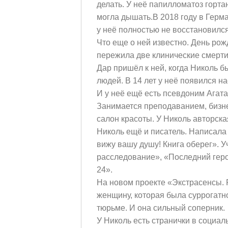
делать. У неё папилломатоз горта
могла дышать.В 2018 году в Герман
у неё полностью не восстановился
Что еще о ней известно. День рож
пережила две клинические смерти
Дар пришёл к ней, когда Николь б
людей. В 14 лет у неё появился на
И у неё ещё есть псевдоним Агата
Занимается преподаванием, бизне
салон красоты. У Николь авторск
Николь ещё и писатель. Написала 
вижу вашу душу! Книга оберег». У
расследование», «Последний гер
24».
На новом проекте «Экстрасенсы. 
женщину, которая была суррогатн
тюрьме. И она сильный соперник.
У Николь есть странички в социаль