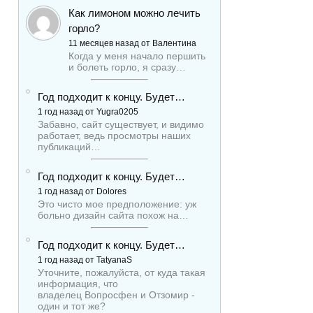
Как лимоном можно лечить
горло?
11 месяцев назад от Валентина
Когда у меня начало першить
и болеть горло, я сразу…
Год подходит к концу. Будет…
1 год назад от Yugra0205
Забавно, сайт существует, и видимо
работает, ведь просмотры наших
публикаций…
Год подходит к концу. Будет…
1 год назад от Dolores
Это чисто мое предположение: уж
больно дизайн сайта похож на…
Год подходит к концу. Будет…
1 год назад от TatyanaS
Уточните, пожалуйста, от куда такая
информация, что
владелец Вопросфен и Отзомир -
один и тот же?