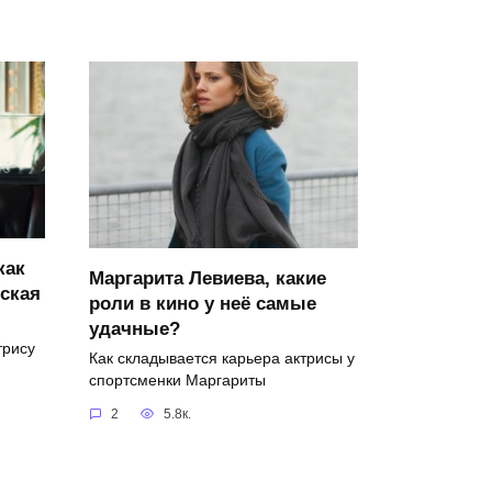
как
Маргарита Левиева, какие
ская
роли в кино у неё самые
удачные?
трису
Как складывается карьера актрисы у
спортсменки Маргариты
2
5.8к.