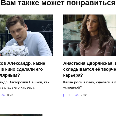
Вам также может понравиться
ов Александр, какие
Анастасия Дворянская, 
 в кино сделали его
складывается её творче
улярным?
карьера?
андр Викторович Пашков, как
Какие роли в кино, сделали ак
ывалась его карьера
успешной?
8.9к.
1
7.3к.