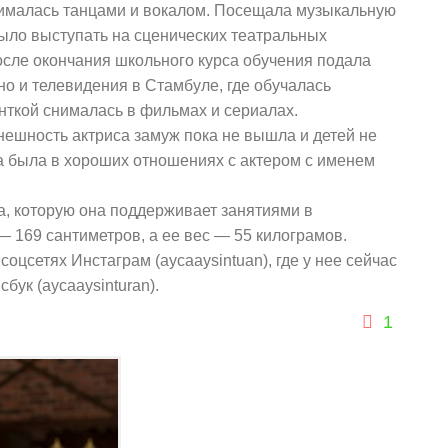
нималась танцами и вокалом. Посещала музыкальную
было выступать на сценических театральных
осле окончания школьного курса обучения подала
но и телевидения в Стамбуле, где обучалась
нткой снималась в фильмах и сериалах.
ешность актриса замуж пока не вышла и детей не
са была в хороших отношениях с актером с именем
а, которую она поддерживает занятиями в
— 169 сантиметров, а ее вес — 55 килограмов.
оцсетях Инстаграм (aycaaysintuan), где у нее сейчас
бук (aycaaysinturan).
1