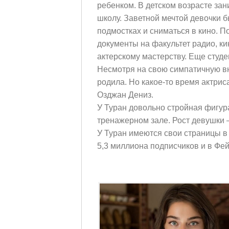
ребенком. В детском возрасте за
школу. Заветной мечтой девочки 
подмостках и сниматься в кино. П
документы на факультет радио, ки
актерскому мастерству. Еще студе
Несмотря на свою симпатичную вн
родила. Но какое-то время актри
Озджан Дениз.
У Туран довольно стройная фигур
тренажерном зале. Рост девушки 
У Туран имеются свои страницы в с
5,3 миллиона подписчиков и в Фейс