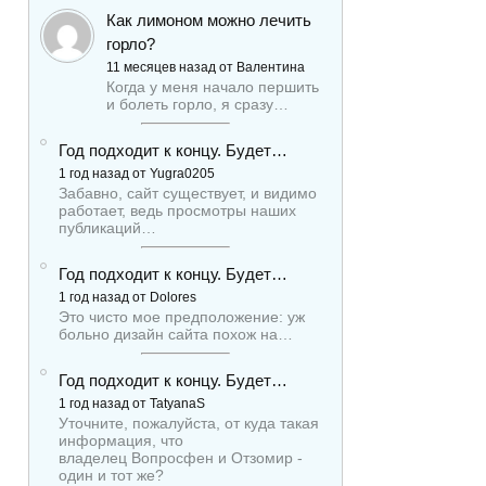
Как лимоном можно лечить
горло?
11 месяцев назад от Валентина
Когда у меня начало першить
и болеть горло, я сразу…
Год подходит к концу. Будет…
1 год назад от Yugra0205
Забавно, сайт существует, и видимо
работает, ведь просмотры наших
публикаций…
Год подходит к концу. Будет…
1 год назад от Dolores
Это чисто мое предположение: уж
больно дизайн сайта похож на…
Год подходит к концу. Будет…
1 год назад от TatyanaS
Уточните, пожалуйста, от куда такая
информация, что
владелец Вопросфен и Отзомир -
один и тот же?