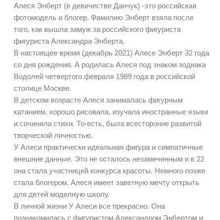
Алеся Энберт (в девичестве Данчук) -это российская
фотомодель и блогер. Фамилию Энберт взяла после
того, как вышла замуж за российского фигуриста
фигуриста Александра Энберта.
В настоящее время (декабрь 2021) Алесе Энберт 32 года
со дня рождения. А родилась Алеся под знаком зодиака
Водолей четвертого февраля 1989 года в российской
столице Москве.
В детском возрасте Алеся занималась фигурным
катанием, хорошо рисовала, изучала иностранные языки
и сочиняла стихи. То-есть, была всесторонне развитой
творческой личностью.
У Алеси практически идеальная фигура и симпатичные
внешние данные. Это не осталось незамеченным и в 22
она стала участницей конкурса красоты. Немного позже
стала блогером. Алеся имеет заветную мечту открыть
для детей моделную школу.
В личной жизни У Алеси все прекрасно. Она
познакомилась с фигуристом Александром Энбертом и