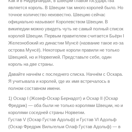
Как и в Нидерландах, в Швеции главой государства
является король. В Швеции так много королей было. Но
точное количество неизвестно. Швецию сейчас
официально называют Королевством Швеции. В
википедии можно увидеть чуть не самый полный список
королей Швеции. Первым правителем считается Бьёрн I
Железнобокий из династии Мунсё (название такое из-за
острова Мунсё). Некоторые короли правили не только
Швецией, но и Норвегией. Представьте себе, один
король на две страны.
Давайте начнём с последнего списка. Начнём с Оскара.
Я учитывала и королей, где их имя встречалось в
полном составном имени.
1) Оскар I (Жозеф-Оскар Бернадот) и Оскар II (Оскар
Фредрик) — оба были не только королями Швеции, но и
королями соседней страны Норвегии.
Густав V (Оскар Густав Адольф) и Густав VI Адольф
(Оскар Фредрик Вильгельм Олаф Густав Адольф) — в