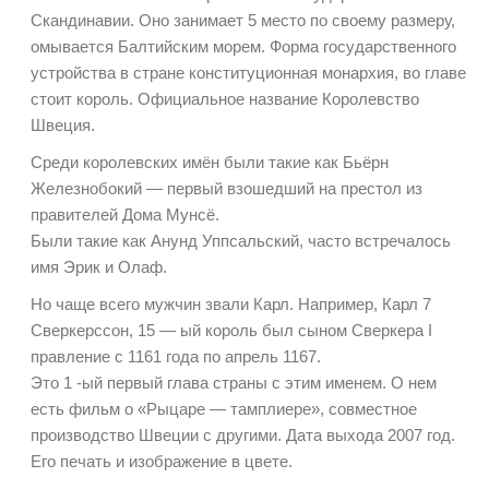
Скандинавии. Оно занимает 5 место по своему размеру,
омывается Балтийским морем. Форма государственного
устройства в стране конституционная монархия, во главе
стоит король. Официальное название Королевство
Швеция.
Среди королевских имён были такие как Бьёрн
Железнобокий — первый взошедший на престол из
правителей Дома Мунсё.
Были такие как Анунд Уппсальский, часто встречалось
имя Эрик и Олаф.
Но чаще всего мужчин звали Карл. Например, Карл 7
Сверкерссон, 15 — ый король был сыном Сверкера I
правление с 1161 года по апрель 1167.
Это 1 -ый первый глава страны с этим именем. О нем
есть фильм о «Рыцаре — тамплиере», совместное
производство Швеции с другими. Дата выхода 2007 год.
Его печать и изображение в цвете.