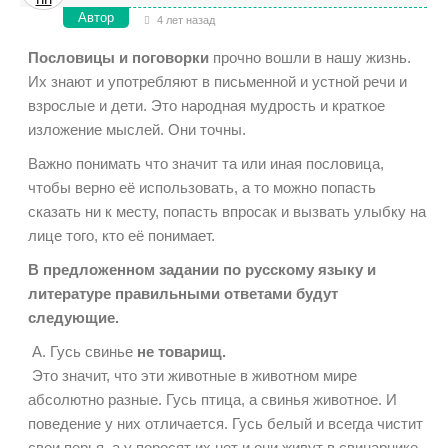
Автор
4 лет назад
Пословицы и поговорки
прочно вошли в нашу жизнь.
Их знают и употребляют в письменной и устной речи и
взрослые и дети. Это народная мудрость и краткое
изложение мыслей. Они точны.
Важно понимать что значит та или иная пословица,
чтобы верно её использовать, а то можно попасть
сказать ни к месту, попасть впросак и вызвать улыбку на
лице того, кто её понимает.
В предложенном задании по русскому языку и
литературе правильными ответами будут
следующие.
А. Гусь свинье
не товарищ.
Это значит, что эти животные в животном мире
абсолютно разные. Гусь птица, а свинья животное. И
поведение у них отличается. Гусь белый и всегда чистит
свои перья, а у поросят их нет и они живут в свинарнике.