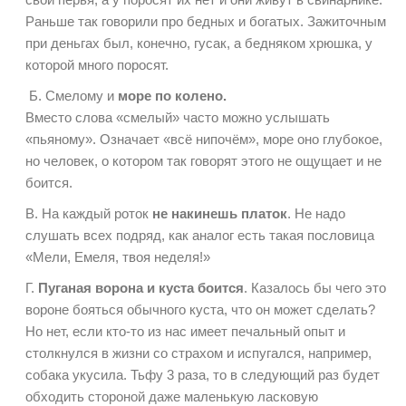
Раньше так говорили про бедных и богатых. Зажиточным
при деньгах был, конечно, гусак, а бедняком хрюшка, у
которой много поросят.
Б. Смелому и
море по колено.
Вместо слова «смелый» часто можно услышать
«пьяному». Означает «всё нипочём», море оно глубокое,
но человек, о котором так говорят этого не ощущает и не
боится.
В. На каждый роток
не накинешь платок
. Не надо
слушать всех подряд, как аналог есть такая пословица
«Мели, Емеля, твоя неделя!»
Г.
Пуганая ворона и куста боится
. Казалось бы чего это
вороне бояться обычного куста, что он может сделать?
Но нет, если кто-то из нас имеет печальный опыт и
столкнулся в жизни со страхом и испугался, например,
собака укусила. Тьфу 3 раза, то в следующий раз будет
обходить стороной даже маленькую ласковую