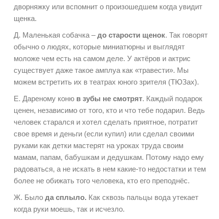
дворняжку или вспомнит о произошедшем когда увидит
щенка.
Д. Маленькая собачка –
до старости щенок
. Так говорят
обычно о людях, которые миниатюрны и выглядят
моложе чем есть на самом деле. У актёров и актрис
существует даже такое амплуа как «травести». Мы
можем встретить их в театрах юного зрителя (ТЮЗах).
Е. Дареному коню
в зубы не смотрят
. Каждый подарок
ценен, независимо от того, кто и что тебе подарил. Ведь
человек старался и хотел сделать приятное, потратит
свое время и деньги (если купил) или сделал своими
руками как детки мастерят на уроках труда своим
мамам, папам, бабушкам и дедушкам. Потому надо ему
радоваться, а не искать в нем какие-то недостатки и тем
более не обижать того человека, кто его преподнёс.
Ж. Было
да сплыло.
Как сквозь пальцы вода утекает
когда руки моешь, так и исчезло.