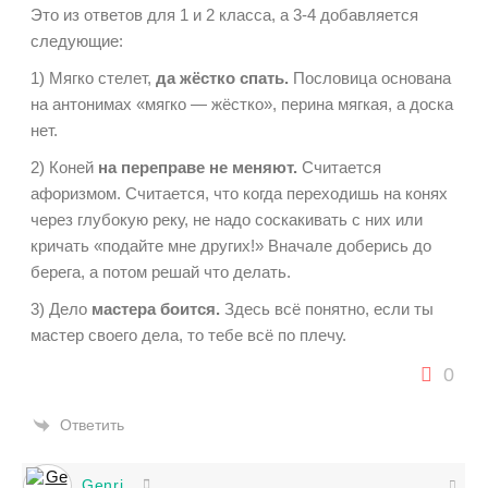
Это из ответов для 1 и 2 класса, а 3-4 добавляется
следующие:
1) Мягко стелет,
да жёстко спать.
Пословица основана
на антонимах «мягко — жёстко», перина мягкая, а доска
нет.
2) Коней
на переправе не меняют.
Считается
афоризмом. Считается, что когда переходишь на конях
через глубокую реку, не надо соскакивать с них или
кричать «подайте мне других!» Вначале доберись до
берега, а потом решай что делать.
3) Дело
мастера боится.
Здесь всё понятно, если ты
мастер своего дела, то тебе всё по плечу.
0
Ответить
Genri