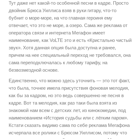
Тут даже нет какой-то особенной песни в кадре. Просто
двойник Брюса Уиллиса взяв в руки гитару, что-то
бубнит о море-море, на что главная героиня ему
отвечает, что это не море, а озеро. Сама же реклама от
оператора связи и интернета
Мегафон имеет
наименование, как VoLTE это и есть «Кристально чистый
звук». Хотя данная опция была доступна и ранее,
причем на нее специальный переход не требовался, она
сама переподключалась к любому тарифу, на
безвозмездной основе.
Единственно, что можно здесь уточнить — это тот факт,
что была, точнее имела присутствия фоновая мелодия,
как бы за кадром, но это ведь совершенно не песня в
кадре. Вот та мелодия, как раз таки была взята из
знакомой нам всем с детских лет, из кинокомедии, под
наименованием «
История судьбы или с лёгким паром».
Кстати сказать видимо сама по себе реклама Мегафона
исчерпала все ролики с Брюсом Уиллисом, потому что