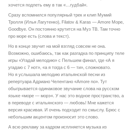
хочется подпеть ему в так «…
гудбай
«.
Сразу вспомнился популярный трек и клип Мумий
Тролля (Илья Лагутенко), Filatov & Karas — Amore Море,
Goodbye. Он постоянно крутится на Муз ТВ. Там точно
про море есть (слова и текст).
Но в конце звучит на мой взгляд совсем не она.
Возможно, ошибаюсь, так как разгадка по принципу теле
игры «Угадай мелодию» с
Пельшем
финал, где «А я
угадаю с 7 нот», «а я тогда с 6 — ти», сложновато.
Но я услышала мелодию итальянской песни из
репертуара Адриано Челентано «Amore no». Тут
обыгрывается одинаковое звучание слова на русском
языке «море —
морэ
«. У нас это водное пространство, а
в переводе с итальянского — любовь! Мне кажется
версия красивая. И очень подходит по смыслу. Брюс с
небольшим акцентом произносит это слово.
А всю рекламу за кадром
исплняется
музыка из