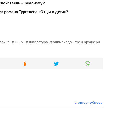
 свойственны реализму?
из романа Тургенева «Отцы и дети»?
торина
книги
литература
олимпиада
рей брэдбери
авторизуйтесь