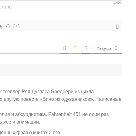
10000
{}
[+]
Старые
естселлер Рея Дугласа Бредбери из цикла
о другую повесть «Вино из одуванчиков». Написана в
пия и абсурдистика. Fahrenheit 451 не один раз
хаусе и анимации.
ённых фраз о книгах 3 его.