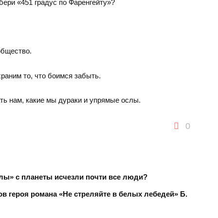
дбери «451 градус по Фаренгейту»?
общество.
храним то, что боимся забыть.
ать нам, какие мы дураки и упрямые ослы.
0
улы» с планеты исчезли почти все люди?
в героя романа «Не стреляйте в белых лебедей» Б.