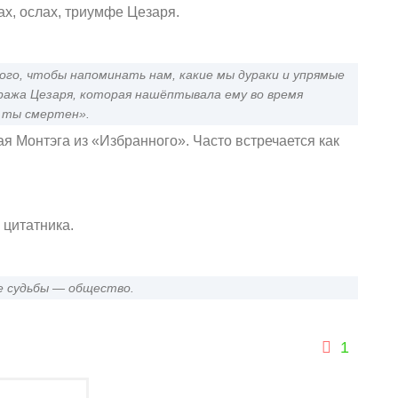
ах, ослах, триумфе Цезаря.
го, чтобы напоминать нам, какие мы дураки и упрямые
ража Цезаря, которая нашёптывала ему во время
и ты смертен».
я Монтэга из «Избранного». Часто встречается как
 цитатника.
е судьбы — общество.
1