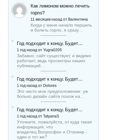
Как лимоном можно лечить
горло?
11 месяцев назад от Валентина
Когда у меня начало першить
и болеть горло, я сразу…
Год подходит к концу. Будет…
1 год назад от Yugra0205
Забавно, сайт существует, и видимо
работает, ведь просмотры наших
публикаций…
Год подходит к концу. Будет…
1 год назад от Dolores
Это чисто мое предположение: уж
больно дизайн сайта похож на…
Год подходит к концу. Будет…
1 год назад от TatyanaS
Уточните, пожалуйста, от куда такая
информация, что
владелец Вопросфен и Отзомир -
один и тот же?