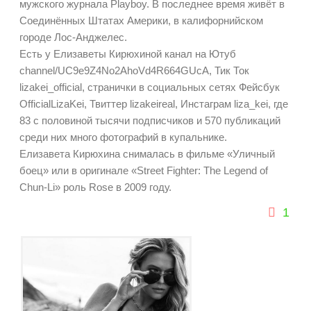
мужского журнала Playboy. В последнее время живёт в
Соединённых Штатах Америки, в калифорнийском
городе Лос-Анджелес.
Есть у Елизаветы Кирюхиной канал на Ютуб
channel/UC9e9Z4No2AhoVd4R664GUcA, Тик Ток
lizakei_official, странички в социальных сетях Фейсбук
OfficialLizaKei, Твиттер lizakeireal, Инстаграм liza_kei, где
83 с половиной тысячи подписчиков и 570 публикаций
среди них много фотографий в купальнике.
Елизавета Кирюхина снималась в фильме «Уличный
боец» или в оригинале «Street Fighter: The Legend of
Chun-Li» роль Rose в
2009 году
.
1