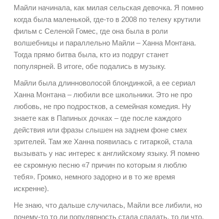
Майли начинала, как милая сельская девочка. Я помню
когда была маленькой, где-то в 2008 по телеку крутили
фильм с Селеной Гомес, где она была в роли
волшебницы и параллельно Майли – Ханна Монтана.
Тогда прямо битва была, кто из подруг станет
популярней. В итоге, обе подались в музыку.
Майли была длинноволосой блондинкой, а ее сериал
Ханна Монтана – любили все школьники. Это не про
любовь, не про подростков, а семейная комедия. Ну
знаете как в Папиных дочках – где после каждого
действия или фразы слышен на заднем фоне смех
зрителей. Там же Ханна появилась с гитаркой, стала
вызывать у нас интерес к английскому языку. Я помню
ее скромную песню «7 причин по которым я люблю
тебя». Громко, немного задорно и в то же время
искренне).
Не знаю, что дальше случилась, Майли все либили, но
почему-то то ли популярность стала спадать, то ли что,