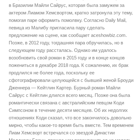
в Бразилии Майли Сайрус, которая была замужем за
актером Лиамом Хемсвортом, кратко затронула эту тему,
помогая паре оформить помолвку. Согласно Daily Mail,
певица из Малибу пригласила пару сделать
предложение на сцене, как сообщает aceshowbiz.com.
Позже, в 2012 году, тогдашняя пара обручилась, но в
следующем году рассталась. Однако им удалось
возобновить свой роман в 2015 году и в конце концов
пожениться в декабре 2018 года. К сожалению, их брак
продлился не более года, поскольку ее
сфотографировали целующейся с бывшей женой Броуди
Дженнера — Кейтлин Картер. Бурный роман Майли
Сайрус с Кейтлин длился всего месяц. Позже она была
романтически связана с австралийским певцом Коди
Симпсоном в течение десяти месяцев. Об их недолгих
отношениях Коди сказал, что все закончилось довольно
мирно, чтобы какое-то время быть вместе. Тем временем
Лиам Хемсворт встречался со звездой Династии