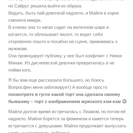
но Сайрус решила выйти из образа.
Видать, быть пай-девочкой надоело, и Майли в корне
сменила имидж.
В клипах она то нагая сидит на железном шаре и
катается, то облизывает молот, то ведет себя
откровенно пошло и похабно на сцене, прижимаясь к
мужикам.
Она провоцирует публику, у нее был конфликт с Никки
Минаж. Из диснеевской девочки превратилась в не
пойми кого.
Я бы вам еще рассказала большего, но боюсь
Вопросфен меня заблокирует) А вообще просто
посмотрите в гугле какой торт она сделала своему
бывшему – торт с изображением мужского кхм-кхм 😉
Майли долгое время встречалась с Лиамом, но потом ей
надоело. Майли борется за феминизм и кажется теперь
встречается с девушками. Майли продолжает выпускать
клипы и шокировать публику)