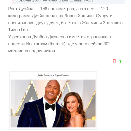
Короны 2007 — Член Зала Славы WON
Рост Дуэйна — 196 сантиметров, а его вес — 120
килограмм. Дуэйн женат на Лорен Хэшиан. Супруги
воспитывают двух дочек, 6-летнюю Жасмин и 3-летнюю
Тиана Гиа.
У рестлера Дуэйна Джонсона имеется страничка в
соцсети Инстаграм (therock), где у него сейчас 302
миллиона подписчиков.
1