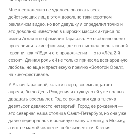
Мне к сожалению не удалось опознать всех
действующих лиц в этом довольно таки коротком
рекламном видео, но вот девушку я определил точно и
это довольно известная в широких массах актриса по
имени Аглая и по фамилии Тарасова. Ее особенно всего
прославили такие фильмы, где она сыграла
роль главной
героини, как «Лёд» и его продолжении — это «Лёд 2-й
сезон». Данная роль ей не только принесла всенародную
любовь, но еще и престижную премию «Золотой Орел»,
на кино-фестивале.
У Аглаи Тарасовой, кстати вчера, восемнадцатого
апреля, было День Рождения и стукнуло ей уже полных
двадцать восемь лет. Год ее рождения одна тысяча
девятьсот девяносто четвертый. Город ее рождения —
это северная наша столица Санкт-Петербург, но она уже
давно перебралась в основную нашу столицу, в Москву,
а вот ее мамой является небезызвестная Ксения