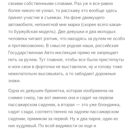
своими собственными словами. Раз уж я все-равно
более никого не узнал, то расскажу кто вообще здесь
принял участие в съемках. На фоне движущего
автомобиля, непонятной мне марки (скорее всего какая-
то буржуйская модель). Две девушки и два молодых
человека читают рэпчик, что находясь за рулем не особо
и противозаконно. В смысле родная наша, российская
Государственная Авто-инспекция прямо не запрещает
петь за рулем. Тут главное, чтобы все были пристегнуты
и ноги свои в форточки не выставляли, ну и голову тоже
нежелательно высовывать, а то забодают дорожные
знаки.
Одна из девушек-брюнетка, которая изображена на
снимке снизу, так вот именно она и сидит на первом
пассажирском сидении, а вторая — это уже блондинка,
сидит сзади, соответственно на заднем пассажирском
сидении, прямиком за первой. Ну и два парня, один из
них кудрявый. По всей видимости он еще и