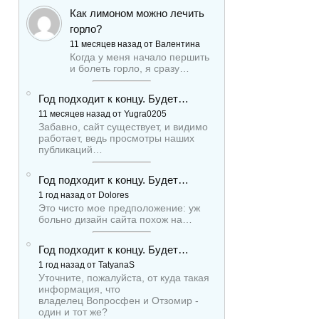
Как лимоном можно лечить
горло?
11 месяцев назад от Валентина
Когда у меня начало першить
и болеть горло, я сразу…
Год подходит к концу. Будет…
11 месяцев назад от Yugra0205
Забавно, сайт существует, и видимо
работает, ведь просмотры наших
публикаций…
Год подходит к концу. Будет…
1 год назад от Dolores
Это чисто мое предположение: уж
больно дизайн сайта похож на…
Год подходит к концу. Будет…
1 год назад от TatyanaS
Уточните, пожалуйста, от куда такая
информация, что
владелец Вопросфен и Отзомир -
один и тот же?