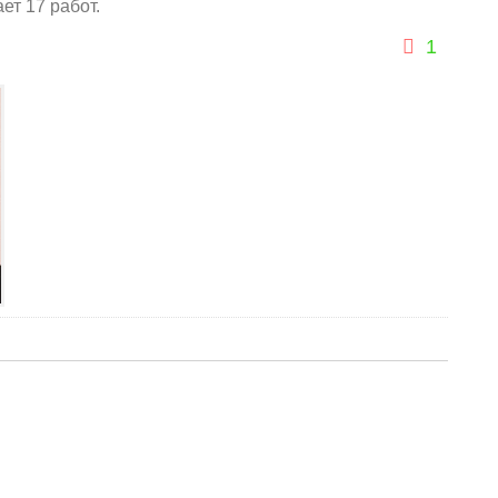
т 17 работ.
1