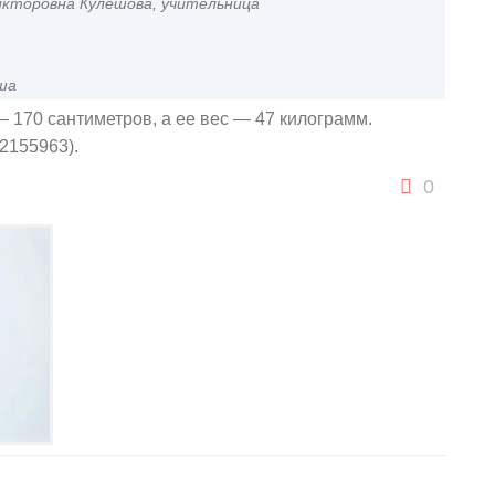
кторовна Кулешова, учительница
ша
 170 сантиметров, а ее вес — 47 килограмм.
d2155963).
0