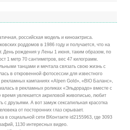
тичная, российская модель и киноактриса.
ковских роддомов в 1986 году и получается, что на
. День рождения у Лены 1 июня, таким образом, по
ост 1 метр 70 сантиметров, вес 47 килограмм.
альными танцами и мечтала связать свою жизнь с
ась в откровенной фотосессии для известного
 рекламных кампаниях «Alpen Gold», «BIO Баланс»,
малась в рекламных роликах «Эльдорадо» вместе с
 время увлекается акриловой живописью, любит
ь с друзьями. А вот замуж сексапильная красотка
еловека от посторонних глаз скрывает.
а в социальной сети ВКонтакте id2155963, где 3093
рафий, 1130 интересных видео.