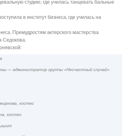
цевальную студию, где училась танцевать бальные
ступила в институт бизнеса, где училась на
неса. Премудростям актерского мастерства
а Седокова.
рнявской:
а
ины — администратор группы «Несчастный случай»
мирнова, хостес
на, хостес
лышит