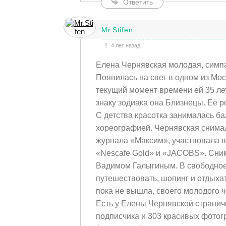
Ответить
Mr.Stifen
4 лет назад
Елена Чернявская молодая, симпа
Появилась на свет в одном из Мос
текущий момент времени ей 35 лет
знаку зодиака она Близнецы. Её р
С детства красотка занималась б
хореографией. Чернявская снимал
журнала «Максим», участвовала в
«Nescafe Gold» и «JACOBS». Сни
Вадимом Галыгиным. В свободное
путешествовать, шопинг и отдыхат
пока не вышла, своего молодого ч
Есть у Елены Чернявской страничк
подписчика и 303 красивых фотог