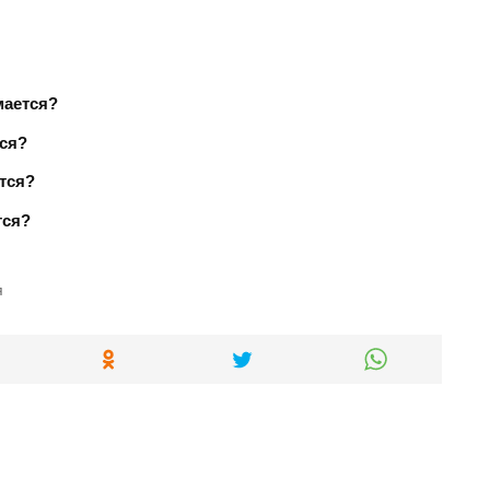
мается?
тся?
тся?
тся?
я