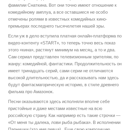
фамилии Снаткина. Вот они точно имеют отношение к
комедийному амплуа, а все оставшиеся не особо
отмечены ролями в известных комедийных кино-
премьерах последнего тысячелетия нашей эры.
Если уж в дело вступила платная онлайн-платформа по
видео-контенту «START», то теперь точно весь показ
этого «кина», растянут минимум на месяц, а то и два.
Сам сериал представлен телевизионным зрителям, по
ж
анру: комедийной, фантастики. Продолжительность он
имеет тринадцать серий, сами серии не отличаются
высокой длительностью, да и рассказывать нам здесь
будут фантасмагорическую историю, в стиле древнего
фильма про Амазонок.
Песни оказываются здесь исполняли вполне себе
пристойные и даже местами известные на всю
российскую страну. Как например есть такие строчки —
«
От меня ты далека, лови рыба рыбака». В исполнении
Парнишки (это имя певца).
Еще свою композицию