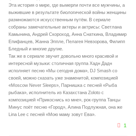
Эта история о мире, где вымерли почти все мужчины, а
выжившие в результате биологической войны женщины
размножаются искусственным путём. В сериале
собраны замечательные актеры и актрисы: Светлана
Камынина, Андрей Скороход, Анна Снаткина, Владимир
Епифанцев, Жанна Эппле, Пелагея Невзорова, Филипп
Бледный и многие другие.
Так же в сериале звучит довольно много красивой и
интересной музыки: столичная группа Хадн Дадн
исполняет песню «Мы сегодня дома», DJ Smash со
своей, можно сказать уже знаменитой, композицией
«Moscow Never Sleeps», Парнишка с песней «Рыба
рыбака», исполнитель из Казахстана Zoloto с
композицией «Прикоснись ко мне», рок-группа Танцы
Минус поёт песню «Город», Алина Подлужная, она же
Lina Lee с песней «Мою маму зовут Ева».
1