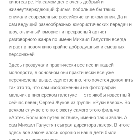
кинотеатре. На самом деле очень добрый и
жизнеутверждающий фильм. побольше бы таких
снимали современные российские кинокомпании. Да и
сам ведущий разнообразных юмористических передач и
шоу, отличный юморист и прекрасный артист
разговорного жанра по имени Михаил Галустян всегда
играет в новом кино крайне добродушных и смешных
персонажей.
Здесь прозвучали практически все песни нашей
молодости, в основном они практически все уже
перечислены выше, единственно, что хочется дополнить
так это то, что сам изображенный на фотографии
мальчик в пионерском галстуке — это якобы известный
сейчас певец Сергей Жуков из группы «Руки вверх». Во
всяком случае его по сюжету самого этого фильма
«Артек. Большое путешествие», именно так и звали. А
сам Михаил Галустян сыграл директора лагеря. В итоге
здесь все закончилось хорошо и наша дети были
довольны просмотром.