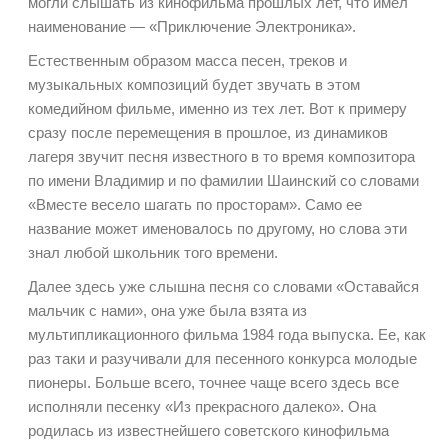
могли слышать из кинофильма прошлых лет, что имел
наименование — «Приключение Электроника».
Естественным образом масса песен, треков и
музыкальных композиций будет звучать в этом
комедийном фильме, именно из тех лет. Вот к примеру
сразу после перемещения в прошлое, из динамиков
лагеря звучит песня известного в то время композитора
по имени Владимир и по фамилии Шаинский со словами
«Вместе весело шагать по просторам». Само ее
название может именовалось по другому, но слова эти
знал любой школьник того времени.
Далее здесь уже слышна песня со словами «Оставайся
мальчик с нами», она уже была взята из
мультипликационного фильма 1984 года выпуска. Ее, как
раз таки и разучивали для песенного конкурса молодые
пионеры. Больше всего, точнее чаще всего здесь все
исполняли песенку «Из прекрасного далеко». Она
родилась из известнейшего советского кинофильма