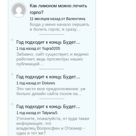
Как лимоном можно лечить
горло?
11 месяцев назад от Валентина
Когда у меня начало першить
и болеть горло, я сразу…
Год подходит к концу. Будет…
1 год назад от Yugra0205
Забавно, сайт существует, и видимо
работает, ведь просмотры наших
публикаций…
Год подходит к концу. Будет…
1 год назад от Dolores
Это чисто мое предположение: уж
больно дизайн сайта похож на…
Год подходит к концу. Будет…
1 год назад от TatyanaS
Уточните, пожалуйста, от куда такая
информация, что
владелец Вопросфен и Отзомир -
один и тот же?