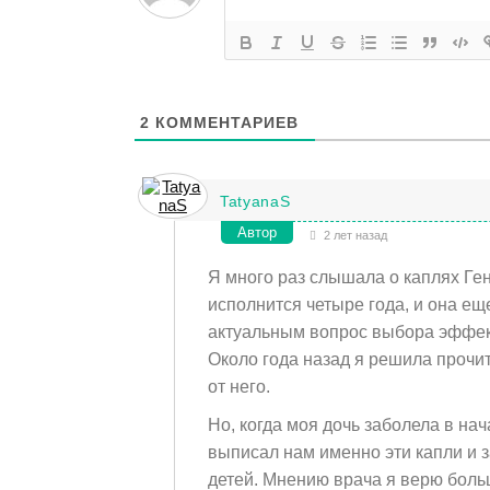
2
КОММЕНТАРИЕВ
TatyanaS
Автор
2 лет назад
Я много раз слышала о каплях Ген
исполнится четыре года, и она ещ
актуальным вопрос выбора эффек
Около года назад я решила прочит
от него.
Но, когда моя дочь заболела в на
выписал нам именно эти капли и 
детей. Мнению врача я верю боль