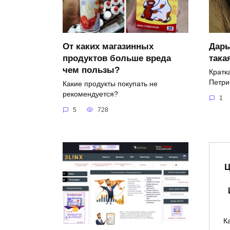
От каких магазинных
Дарь
продуктов больше вреда
така
чем пользы?
Кратк
Петри
Какие продукты покупать не
рекомендуется?
1
5
728
Ц
К