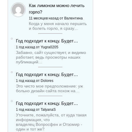
Как лимоном можно лечить
горло?
11 месяцев назад от Валентина
Когда у меня начало першить
и болеть горло, я сразу…
Год подходит к концу. Будет…
1 год назад от Yugra0205
Забавно, сайт существует, и видимо
работает, ведь просмотры наших
публикаций…
Год подходит к концу. Будет…
1 год назад от Dolores
Это чисто мое предположение: уж
больно дизайн сайта похож на…
Год подходит к концу. Будет…
1 год назад от TatyanaS
Уточните, пожалуйста, от куда такая
информация, что
владелец Вопросфен и Отзомир -
один и тот же?