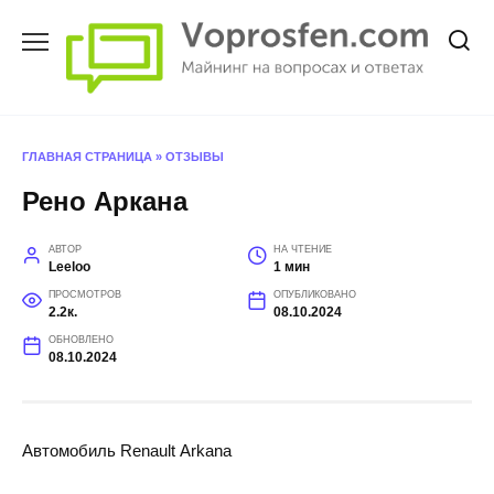
Перейти
к
содержанию
ГЛАВНАЯ СТРАНИЦА
»
ОТЗЫВЫ
Рено Аркана
АВТОР
НА ЧТЕНИЕ
Leeloo
1 мин
ПРОСМОТРОВ
ОПУБЛИКОВАНО
2.2к.
08.10.2024
ОБНОВЛЕНО
08.10.2024
Автомобиль Renault Arkana