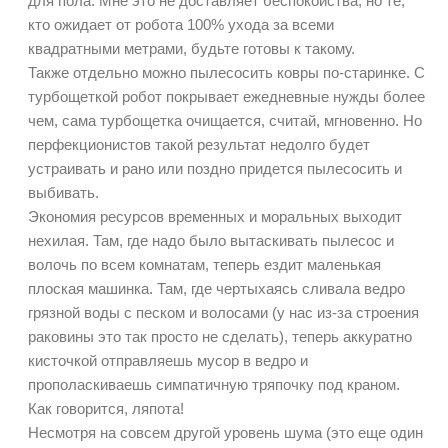
для пола. Мне это не доставляет беспокойства, но те,
кто ожидает от робота 100% ухода за всеми
квадратными метрами, будьте готовы к такому.
Также отдельно можно пылесосить ковры по-старинке. С
турбощеткой робот покрывает ежедневные нужды более
чем, сама турбощетка очищается, считай, мгновенно. Но
перфекционистов такой результат недолго будет
устраивать и рано или поздно придется пылесосить и
выбивать.
Экономия ресурсов временных и моральных выходит
нехилая. Там, где надо было вытаскивать пылесос и
волочь по всем комнатам, теперь ездит маленькая
плоская машинка. Там, где чертыхаясь сливала ведро
грязной воды с песком и волосами (у нас из-за строения
раковины это так просто не сделать), теперь аккуратно
кисточкой отправляешь мусор в ведро и
прополаскиваешь симпатичную тряпочку под краном.
Как говорится, ляпота!
Несмотря на совсем другой уровень шума (это еще один