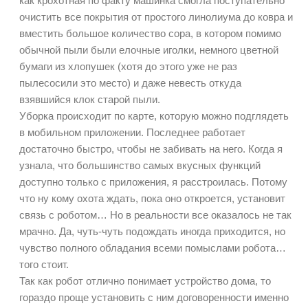
как крохотная по факту машинка смогла поступательно
очистить все покрытия от простого линолиума до ковра и
вместить большое количество сора, в котором помимо
обычной пыли были елочные иголки, немного цветной
бумаги из хлопушек (хотя до этого уже не раз
пылесосили это место) и даже невесть откуда
взявшийся клок старой пыли.
Уборка происходит по карте, которую можно подглядеть
в мобильном приложении. Последнее работает
достаточно быстро, чтобы не забивать на него. Когда я
узнала, что большинство самых вкусных функций
доступно только с приложения, я расстроилась. Потому
что ну кому охота ждать, пока оно откроется, установит
связь с роботом… Но в реальности все оказалось не так
мрачно. Да, чуть-чуть подождать иногда приходится, но
чувство полного обладания всеми помыслами робота…
того стоит.
Так как робот отлично понимает устройство дома, то
гораздо проще установить с ним договоренности именно