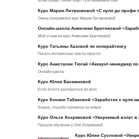
Всем привет. Меня зовут Гуля Бекмамбетова.
Курс Марии Литвинковой «С нуля до профи п
Очень понравился курс Марии Литвинковой
Онлайн-школа Анжелики Бритиковой «Заработ
Мой отзыв на курс Анжелики Бритиковой
Курс Татьяны Хазовой по копирайтингу
Писать интересные тексты просто!
Курс Анастасии Тюгай «Аккаунт-менеджер по 
Онлайн-школа
Курс Юлии Басмановой
Если хотите разобраться во всех
Курс Ксении Табаковой «Заработок с нуля на 
Ксюша, спасибо огромное за новые
Курс Ольги Хохряковой «Уверенный взлет в 
Прошла обучение у Оли Хохряковой.
Курс Юлии Сусловой «Уверен