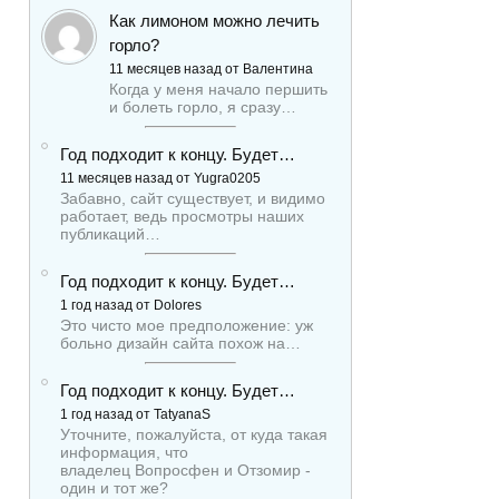
Как лимоном можно лечить
горло?
11 месяцев назад от Валентина
Когда у меня начало першить
и болеть горло, я сразу…
Год подходит к концу. Будет…
11 месяцев назад от Yugra0205
Забавно, сайт существует, и видимо
работает, ведь просмотры наших
публикаций…
Год подходит к концу. Будет…
1 год назад от Dolores
Это чисто мое предположение: уж
больно дизайн сайта похож на…
Год подходит к концу. Будет…
1 год назад от TatyanaS
Уточните, пожалуйста, от куда такая
информация, что
владелец Вопросфен и Отзомир -
один и тот же?