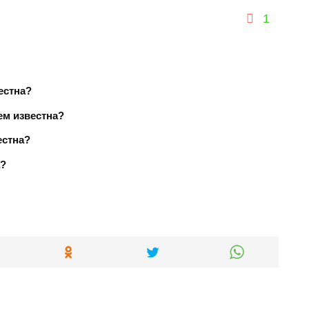
1
естна?
чем известна?
естна?
а?