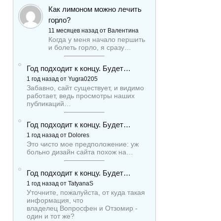
Как лимоном можно лечить
горло?
11 месяцев назад от Валентина
Когда у меня начало першить
и болеть горло, я сразу…
Год подходит к концу. Будет…
1 год назад от Yugra0205
Забавно, сайт существует, и видимо
работает, ведь просмотры наших
публикаций…
Год подходит к концу. Будет…
1 год назад от Dolores
Это чисто мое предположение: уж
больно дизайн сайта похож на…
Год подходит к концу. Будет…
1 год назад от TatyanaS
Уточните, пожалуйста, от куда такая
информация, что
владелец Вопросфен и Отзомир -
один и тот же?