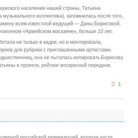
 мужского населения нашей страны, Татьяна
 музыкального коллектива), запомнилась после того,
а замену всем известной ведущей — Даны Борисовой.
визионном «Армейском магазине», больше 10 лет.
отала не только в кадре, но и монтировала,
ероев для рубрики с приглашенными артистами.
редшественниц, она не пыталась копировать Борисову
Татьяны в проекте, рейтинг воскресной передачи,
1
улярной российской телеведущей, которая часто