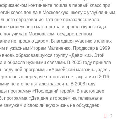
 африканском континенте пошла в первый класс при
ретий класс пошла в Московскую школу с углубленным
ольного образования Татьяне показалось мало,
коле модельного мастерства и прошла курсы гида —
е получила в Московском государственном
ание не прошло даром. Благодаря участию в клипах
ким и ужасным Игорем Матвиенко. Продюсер в 1999
во вновь образовавшуюся группу «Девочки». Этой
да и обрасла нужными связями. В 2005 году приняла
ть ведущей программы «Армейский магазин», здесь
ержалась в передаче вплоть до ее закрытия в 2016
армии не кто не пытался закосить. В 2008 году
ницы программу «Последний герой». В настоящее
В, программа «Два дня в городе» на телеканале
е замужем и свою личную жизнь не обсуждает.
0