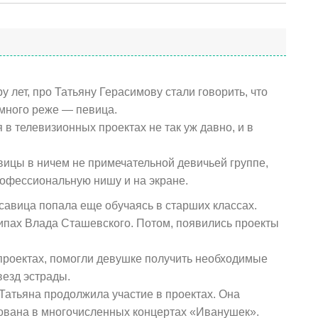
у лет, про Татьяну Герасимову стали говорить, что
амного реже — певица.
 в телевизионных проектах не так уж давно, и в
вицы в ничем не примечательной девичьей группе,
офессиональную нишу и на экране.
авица попала еще обучаясь в старших классах.
липах Влада Сташевского. Потом, появились проекты
 проектах, помогли девушке получить необходимые
везд эстрады.
Татьяна продолжила участие в проектах. Она
ована в многочисленных концертах «Иванушек».