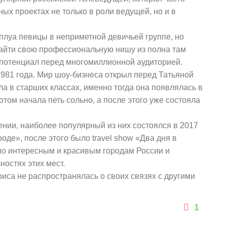
ых проектах не только в роли ведущей, но и в
плуа певицы в неприметной девичьей группе, но
найти свою профессиональную нишу из полна там
й потенциал перед многомиллионной аудиторией.
1981 года. Мир шоу-бизнеса открыл перед Татьяной
а в старших классах, именно тогда она появлялась в
том начала петь сольно, а после этого уже состояла
нии, наиболее популярный из них состоялся в 2017
оде», после этого было travel show «Два дня в
 по интересным и красивым городам России и
остях этих мест.
триса не распространялась о своих связях с другими
1