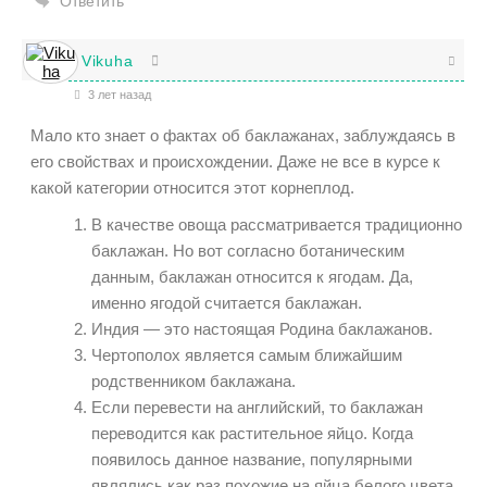
Ответить
Vikuha
3 лет назад
Мало кто знает о фактах об баклажанах, заблуждаясь в
его свойствах и происхождении. Даже не все в курсе к
какой категории относится этот корнеплод.
В качестве овоща рассматривается традиционно
баклажан. Но вот согласно ботаническим
данным, баклажан относится к ягодам. Да,
именно ягодой считается баклажан.
Индия — это настоящая Родина баклажанов.
Чертополох является самым ближайшим
родственником баклажана.
Если перевести на английский, то баклажан
переводится как растительное яйцо. Когда
появилось данное название, популярными
являлись как раз похожие на яйца белого цвета