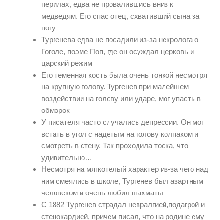
перилах, едва не провалившись вниз к
медведям. Его спас отец, схвативший сына за
ногу
Тургенева едва не посадили из-за некролога о
Гоголе, поэме Поп, где он осуждал церковь и
царский режим
Его теменная кость была очень тонкой несмотря
на крупную голову. Тургенев при малейшем
воздействии на голову или ударе, мог упасть в
обморок
У писателя часто случались депрессии. Он мог
встать в угол с надетым на голову колпаком и
смотреть в стену. Так проходила тоска, что
удивительно…
Несмотря на мягкотелый характер из-за чего над
ним смеялись в школе, Тургенев был азартным
человеком и очень любил шахматы
С 1882 Тургенев страдал невралгией,подагрой и
стенокардией, причем писал, что на родине ему