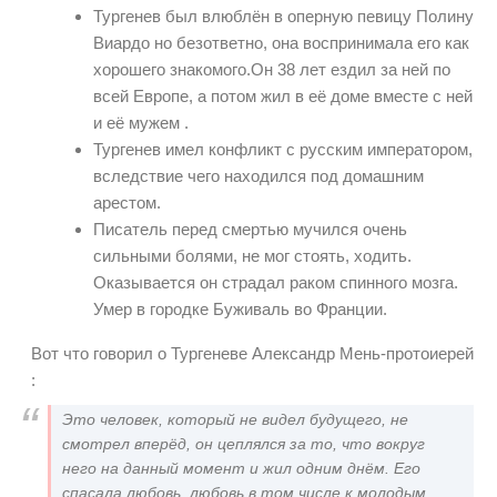
Тургенев был влюблён в оперную певицу Полину
Виардо но безответно, она воспринимала его как
хорошего знакомого.Он 38 лет ездил за ней по
всей Европе, а потом жил в её доме вместе с ней
и её мужем .
Тургенев имел конфликт с русским императором,
вследствие чего находился под домашним
арестом.
Писатель перед смертью мучился очень
сильными болями, не мог стоять, ходить.
Оказывается он страдал раком спинного мозга.
Умер в городке Буживаль во Франции.
Вот что говорил о Тургеневе Александр Мень-протоиерей
:
Это человек, который не видел будущего, не
смотрел вперёд, он цеплялся за то, что вокруг
него на данный момент и жил одним днём. Его
спасала любовь, любовь в том числе к молодым