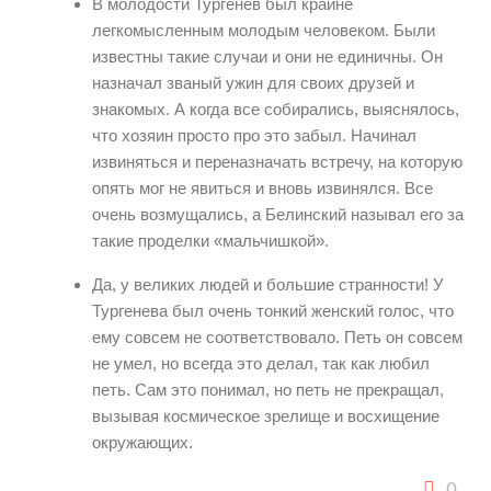
В молодости Тургенев был крайне
легкомысленным молодым человеком. Были
известны такие случаи и они не единичны. Он
назначал званый ужин для своих друзей и
знакомых. А когда все собирались, выяснялось,
что хозяин просто про это забыл. Начинал
извиняться и переназначать встречу, на которую
опять мог не явиться и вновь извинялся. Все
очень возмущались, а Белинский называл его за
такие проделки «мальчишкой».
Да, у великих людей и большие странности! У
Тургенева был очень тонкий женский голос, что
ему совсем не соответствовало. Петь он совсем
не умел, но всегда это делал, так как любил
петь. Сам это понимал, но петь не прекращал,
вызывая космическое зрелище и восхищение
окружающих.
0