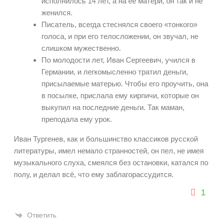
исполнилось 14 лет, а на её матери, он так и не
женился.
Писатель, всегда стеснялся своего «тонкого»
голоса, и при его телосложении, он звучал, не
слишком мужественно.
По молодости лет, Иван Сергеевич, учился в
Германии, и легкомысленно тратил деньги,
присылаемые матерью. Чтобы его проучить, она
в посылке, прислала ему кирпичи, которые он
выкупил на последние деньги. Так маман,
преподала ему урок.
Иван Тургенев, как и большинство классиков русской
литературы, имел немало странностей, он пел, не имея
музыкального слуха, смеялся без остановки, катался по
полу, и делал всё, что ему заблагорассудится.
1
Ответить