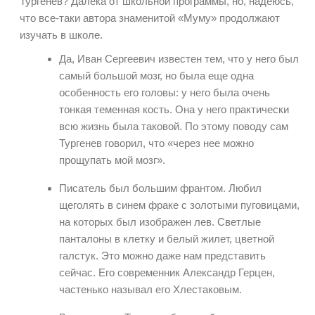
Тургенев? Далека от школьной программы, но, надеюсь,
что все-таки автора знаменитой «Муму» продолжают
изучать в школе.
Да, Иван Сергеевич известен тем, что у него был
самый большой мозг, но была еще одна
особенность его головы: у него была очень
тонкая теменная кость. Она у него практически
всю жизнь была таковой. По этому поводу сам
Тургенев говорил, что «через нее можно
прощупать мой мозг».
Писатель был большим франтом. Любил
щеголять в синем фраке с золотыми пуговицами,
на которых был изображен лев. Светлые
панталоны в клетку и белый жилет, цветной
галстук. Это можно даже нам представить
сейчас. Его современник Александр Герцен,
частенько называл его Хлестаковым.