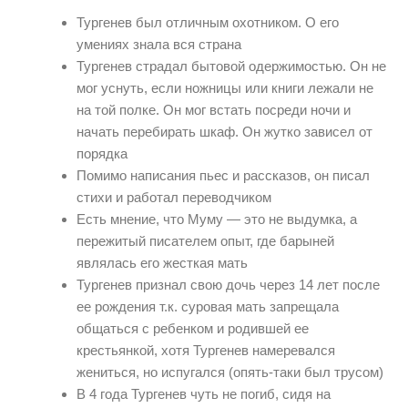
Тургенев был отличным охотником. О его
умениях знала вся страна
Тургенев страдал бытовой одержимостью. Он не
мог уснуть, если ножницы или книги лежали не
на той полке. Он мог встать посреди ночи и
начать перебирать шкаф. Он жутко зависел от
порядка
Помимо написания пьес и рассказов, он писал
стихи и работал переводчиком
Есть мнение, что Муму — это не выдумка, а
пережитый писателем опыт, где барыней
являлась его жесткая мать
Тургенев признал свою дочь через 14 лет после
ее рождения т.к. суровая мать запрещала
общаться с ребенком и родившей ее
крестьянкой, хотя Тургенев намеревался
жениться, но испугался (опять-таки был трусом)
В 4 года Тургенев чуть не погиб, сидя на