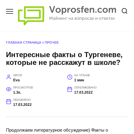
Перейти
к
содержанию
ГЛАВНАЯ СТРАНИЦА
»
ПРОЧЕЕ
Интересные факты о Тургеневе,
которые не расскажут в школе?
АВТОР
НА ЧТЕНИЕ
Eva
1 мин
ПРОСМОТРОВ
ОПУБЛИКОВАНО
1.3к.
17.03.2022
ОБНОВЛЕНО
17.03.2022
Продолжаем литературное обсуждение) Факты о