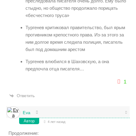
преследовала писателя очень долго. Ему было
стыдно, но общество продолжало порицать
«бесчестного труса»
Тургенев критиковал правительство, был ярым
противником крепостного права. Из-за этого за
ним долгое время следила полиция, писатель
был под домашним арестом
Тургенев влюбился в Шаховскую, а она
предпочла отца писателя…
1
Ответить
Eva
Автор
4 лет назад
Продолжение: