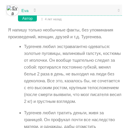
Eva
Автор
4 лет назад
Я напишу только необычные факты, без упоминания
произведений, женщин, друзей и т.д. Тургенева.
Тургенев любил экстравагантно одеваться:
золотые пуговицы, малиновый галстук, костюмы
от иголочки. Он вообще тщательно следил за
собой: протирался постоянно губкой, менял
белье 2 раза в день, не выходил на люди без
одеколона. Все это, казалось бы, не сочетается
с его высоким ростом, крупным телосложением
(после смерти выявили, что мозг писателя весил
2 кг) и грустным взглядом.
Тургенев любил тратить деньги, живя за
границей. Он профукал почти все наследство
матери, и однажды, дабы отомстить