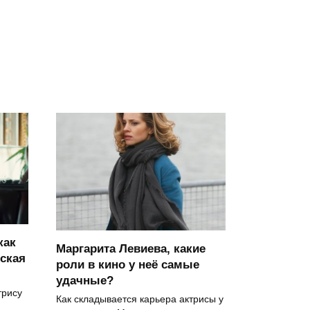
как
Маргарита Левиева, какие
ская
роли в кино у неё самые
удачные?
трису
Как складывается карьера актрисы у