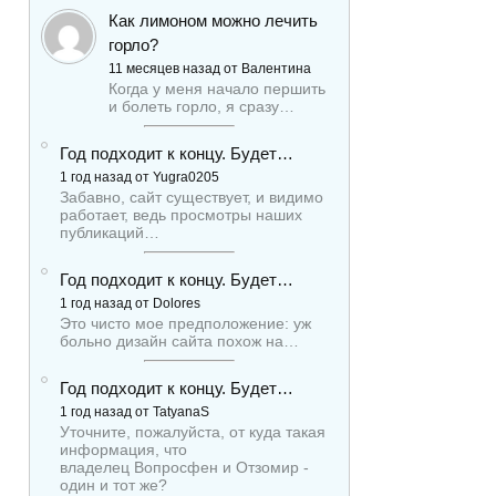
Как лимоном можно лечить
горло?
11 месяцев назад от Валентина
Когда у меня начало першить
и болеть горло, я сразу…
Год подходит к концу. Будет…
1 год назад от Yugra0205
Забавно, сайт существует, и видимо
работает, ведь просмотры наших
публикаций…
Год подходит к концу. Будет…
1 год назад от Dolores
Это чисто мое предположение: уж
больно дизайн сайта похож на…
Год подходит к концу. Будет…
1 год назад от TatyanaS
Уточните, пожалуйста, от куда такая
информация, что
владелец Вопросфен и Отзомир -
один и тот же?