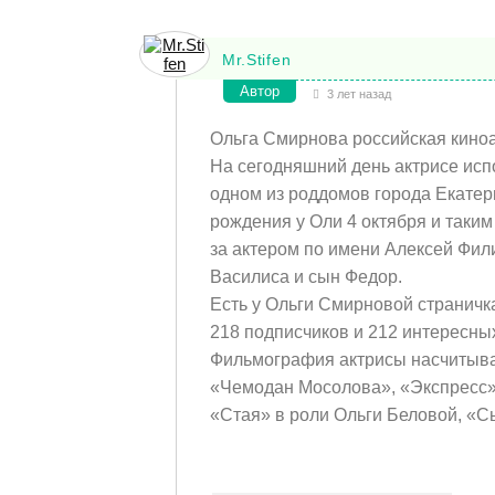
Mr.Stifen
Автор
3 лет назад
Ольга Смирнова российская кино
На сегодняшний день актрисе испо
одном из роддомов города Екатер
рождения у Оли 4 октября и таким
за актером по имени Алексей Фили
Василиса и сын Федор.
Есть у Ольги Смирновой страничка 
218 подписчиков и 212 интересн
Фильмография актрисы насчитыва
«Чемодан Мосолова», «Экспресс»,
«Стая» в роли Ольги Беловой, «Сы