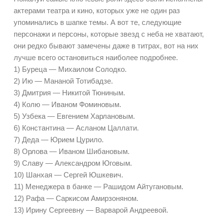
актерами театра и кино, которых уже не один раз
упоминались в шапке темы. А вот те, следующие
персонажи и персоны, которые звезд с неба не хватают,
они редко бывают замечены даже в титрах, вот на них
лучше всего остановиться наиболее подробнее.
1) Буреца — Михаилом Солодко.
2) Ию — Мананой Тотибадзе.
3) Дмитрия — Никитой Тюниным.
4) Колю — Иваном Фоминовым.
5) Узбека — Евгением Харлановым.
6) Константина — Асланом Цаллати.
7) Деда — Юрием Цурило.
8) Орлова — Иваном Шибановым.
9) Славу — Александром Юговым.
10) Шанхая — Сергей Юшкевич.
11) Менеджера в банке — Рашидом Айтугановым.
12) Рафа — Саркисом Амирзоняном.
13) Ирину Сергеевну — Варварой Андреевой.