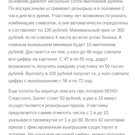
основном джекпот несколько сотен миллионов рублей.
По воскресеньям устраивают розыгрыш и в половине 2
часа дня все время. Участнику нет возможности указать
комбинацию символов, а они автоматически определены
и составляют по 100 рублей. Минимальный приз от 300
рублей, если совпало 4 числа во всех углах бланка. А
главным выигрышем минимум будет 10 миллионов
рублей. Достанется он тем, у кого до 46 хода совпали
все цифры на карточке. С 47 и по 55 ход, дадут
возможность получить каждому участнику по 50 тысяч
рублей. Выплату в 100 рублей получат те, у кого совпали
цифры с выигрышными с 56 и по 72 ход.
Еще хотела бы вкратце описать про лотерею КЕНО-
Спортлото. Билет стоит 50 рублей, а раз в 15 минут
осуществляются розыгрыши призов. Участнику
предлагается самим отметить числа с 1 и до 10,
указывая в промежутке от 1 и до 80. Всего 42 категории
призов с фиксированным выигрышем существуют в
лотерее. Не угадывая ни одной цифры, можно получить