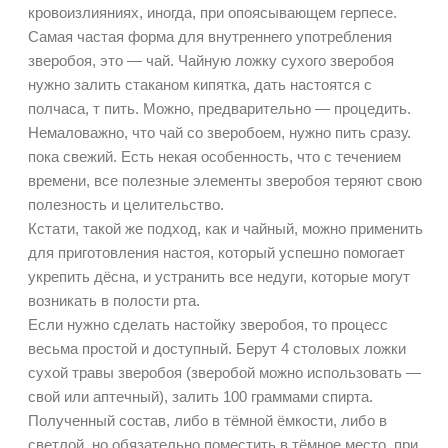
кровоизлияниях, иногда, при
опоясывающем герпесе.
Самая частая форма для внутреннего употребления
зверобоя, это — чай. Чайную ложку сухого зверобоя
нужно залить стаканом кипятка, дать настоятся с
полчаса, т пить. Можно, предварительно — процедить.
Немаловажно, что чай со зверобоем, нужно пить сразу.
пока свежий. Есть некая особенность, что с течением
времени, все полезные элементы зверобоя теряют свою
полезность и целительство.
Кстати, такой же подход, как и чайный, можно применить
для приготовления настоя, который успешно помогает
укрепить дёсна, и устранить все недуги, которые могут
возникать в полости рта.
Если нужно сделать настойку зверобоя, то процесс
весьма простой и доступный. Берут 4 столовых ложки
сухой травы зверобоя (зверобой можно использовать —
свой или аптечный), залить 100 граммами спирта.
Полученный состав, либо в тёмной ёмкости, либо в
светлой, но обязательно поместить в тёмное место, при