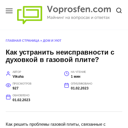
Перейти
к
содержанию
ГЛАВНАЯ СТРАНИЦА
»
ДОМ И УЮТ
Как устранить неисправности с
духовкой в газовой плите?
АВТОР
НА ЧТЕНИЕ
Vikuha
1 мин
ПРОСМОТРОВ
ОПУБЛИКОВАНО
927
01.02.2023
ОБНОВЛЕНО
01.02.2023
Как решить проблемы газовой плиты, связанные с