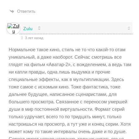
Ответить
Zulu
3 лет назад
Нормальное такое кино, стиль не то что какой-то отам
уникальный, а даже наоборот. Сейчас смотришь все
глядят на фильм «Аватар-2», с вожделением, а ведь там
ни капли правды, одна лишь выдумка и прочие
специальные эффекты, как в мультипликации. Здесь
тоже самое с искомым кино. Тоже фантастика, тоже
дальнее будущее, написанное сценаристами, для
большего просмотра. Связанное с переносом умершей
души в мир постоянной виртуальности. Формат серий
только удручает, всего то по тридцать минут, только
настроишься на просмотр, а тут уже и конец серии. Хотя
может кому то такие интервалы очень даже и по душе.
Сериал имеет четкое название, коли уж читать его на