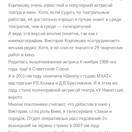
Корлякову очень известной и популярной актрисой
театра и кино. Хотя, если судить по театральным
работам, её достаточно хорошо и лучше знают в среде
театралов, чем в среде — телезрителей
А ведь эта версия вполне понятна, так как с
кинематографом, Виктория Корлякова «сотрудничает»
весьма редко. Хотя, в её списке значится 29 творческих
работ в кино.
Родилась вышеназванная актриса 6 ноября 1988-ого
года, ещё в Советском Союзе.
А в 2011-ом году окончила «Школу-студию МХАТ»,
мастерская Р.Е.Козака и Д.В.Брусникина. И в этом же
году, стала полноправной актрисой театра «У Никитских
ворот».
Многие поклонники считают, что дебютом в кино у
Виктории, стла роль Вики, в телесериале «Закон и
порядок. Отдел оперативных расследований-2»,
вышедший на экраны страны в 2007-ом году.