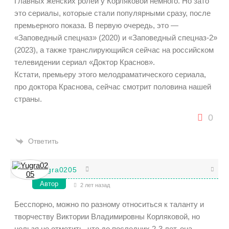
Главных женских ролей у Корляковой немного. Но зато
это сериалы, которые стали популярными сразу, после
премьерного показа. В первую очередь, это —
«Заповедный спецназ» (2020) и «Заповедный спецназ-2»
(2023), а также транслирующийся сейчас на российском
телевидении сериал «Доктор Краснов».
Кстати, премьеру этого мелодраматического сериала,
про доктора Краснова, сейчас смотрит половина нашей
страны.
0
Ответить
Yugra0205
Автор
2 лет назад
Бесспорно, можно по разному относиться к таланту и
творчеству Виктории Владимировны Корляковой, но
нельзя не отметить, что до последних 2-3 лет, она