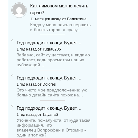
Как лимоном можно лечить
горло?
11 месяцев назад от Валентина
Когда у меня начало першить
и болеть горло, я сразу…
Год подходит к концу. Будет…
1 год назад от Yugra0205
Забавно, сайт существует, и видимо
работает, ведь просмотры наших
публикаций…
Год подходит к концу. Будет…
1 год назад от Dolores
Это чисто мое предположение: уж
больно дизайн сайта похож на…
Год подходит к концу. Будет…
1 год назад от TatyanaS
Уточните, пожалуйста, от куда такая
информация, что
владелец Вопросфен и Отзомир -
один и тот же?