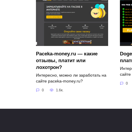
Paceka-money.ru — какие
Doge
отзывы, платит или
плат
лохотрон?
Интер
сайте 
Интересно, можно ли заработать на
сайте paceka-money.ru?
0
0
1.6к.