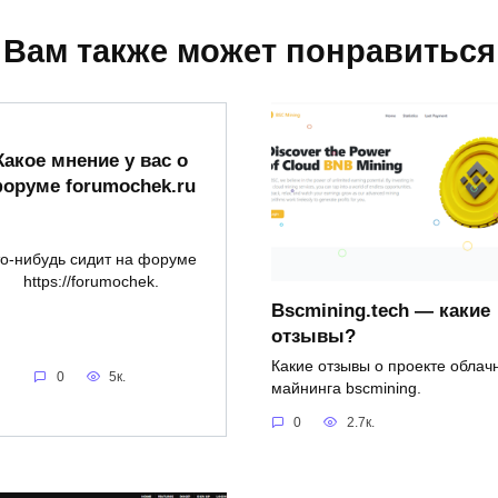
Вам также может понравиться
Какое мнение у вас о
оруме forumochek.ru
то-нибудь сидит на форуме
https://forumochek.
Bscmining.tech — какие
отзывы?
Какие отзывы о проекте облач
0
5к.
майнинга bscmining.
0
2.7к.