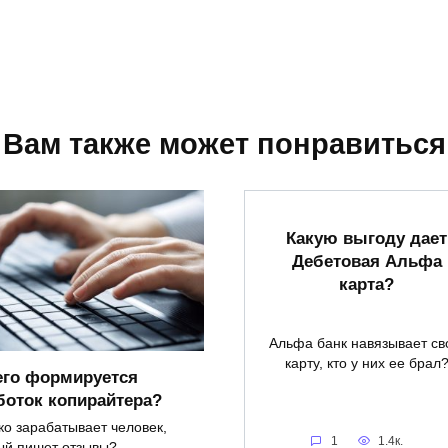
Вам также может понравиться
Какую выгоду дает
Дебетовая Альфа
карта?
Альфа банк навязывает с
карту, кто у них ее брал
его формируется
боток копирайтера?
ко зарабатывает человек,
1
1.4к.
ый пишет отзывы?