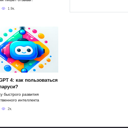
1.9к.
GPT 4: как пользоваться
ларуси?
ху быстрого развития
ственного интеллекта
2к.