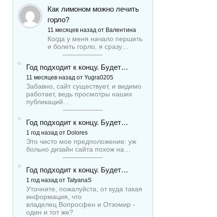
Как лимоном можно лечить
горло?
11 месяцев назад от Валентина
Когда у меня начало першить
и болеть горло, я сразу…
Год подходит к концу. Будет…
11 месяцев назад от Yugra0205
Забавно, сайт существует, и видимо
работает, ведь просмотры наших
публикаций…
Год подходит к концу. Будет…
1 год назад от Dolores
Это чисто мое предположение: уж
больно дизайн сайта похож на…
Год подходит к концу. Будет…
1 год назад от TatyanaS
Уточните, пожалуйста, от куда такая
информация, что
владелец Вопросфен и Отзомир -
один и тот же?