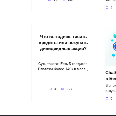
11
14к.
2
Что выгоднее: гасить
кредиты или покупать
дивидендные акции?
Суть такова: Есть 5 кредитов.
Платежи более 140к в месяц.
Chat
в Бе
В эпо
3
1.7к.
искус
0