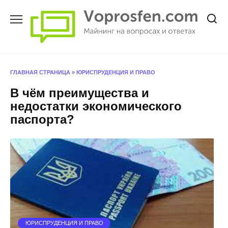
Перейти
к
содержанию
ГЛАВНАЯ СТРАНИЦА
»
ЮРИСПРУДЕНЦИЯ И ПРАВО
В чём преимущества и
недостатки экономического
паспорта?
ЮРИСПРУДЕНЦИЯ И ПРАВО