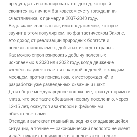
предугадать и спланировать тот доход, который
скопится на личном банковском счету гражданина-
счастливчика, к примеру в 2037-2049 году.
Ведь «ключевое слово», или предложение, которое
звучит в этом популярном, но фантастическом Законе,
это доход от реализации природных богатств и
полезных ископаемых, добытых из недр страны…
Как можно спрогнозировать добычу полезных
ископаемых в 2020 или 2022 году, когда движение
«зелёных» ужесточается с каждой неделей, с каждым
месяцем, против поиска новых месторождений, и
разработки уже разведанных скважин и шахт.
Да и общее международное положение, трактует прямо в
глаза. что все такие обещания новому поколению, через
12-15 лет, окажутся авантюрой и фейковыми
обязательствами.
Отсюда и вытекает главный вывод из складывающейся
ситуации, а точнее — «экономический паспорт» не имеет
и даёт никаких преимуществ, а недостаток, только —