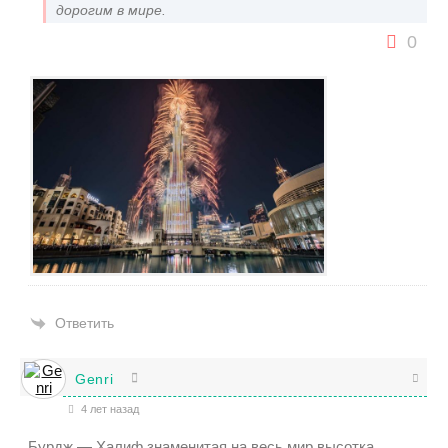
дорогим в мире.
0
Ответить
Genri
4 лет назад
Бурдж — Халиф знаменитая на весь мир высотка.