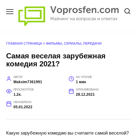
Перейти
к
содержанию
ГЛАВНАЯ СТРАНИЦА
»
ФИЛЬМЫ, СЕРИАЛЫ, ПЕРЕДАЧИ
Самая веселая зарубежная
комедия 2021?
АВТОР
НА ЧТЕНИЕ
Maksim7361991
1 мин
ПРОСМОТРОВ
ОПУБЛИКОВАНО
1.2к.
28.12.2021
ОБНОВЛЕНО
05.01.2022
Какую зарубежную комедию вы считаете самой веселой?