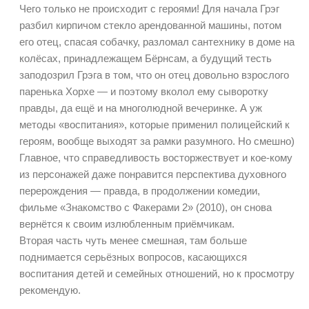
Чего только не происходит с героями! Для начала Грэг
разбил кирпичом стекло арендованной машины, потом
его отец, спасая собачку, разломал сантехнику в доме на
колёсах, принадлежащем Бёрнсам, а будущий тесть
заподозрил Грэга в том, что он отец довольно взрослого
паренька Хорхе — и поэтому вколол ему сыворотку
правды, да ещё и на многолюдной вечеринке. А уж
методы «воспитания», которые применил полицейский к
героям, вообще выходят за рамки разумного. Но смешно)
Главное, что справедливость восторжествует и кое-кому
из персонажей даже понравится перспектива духовного
перерождения — правда, в продолжении комедии,
фильме «Знакомство с Факерами 2» (2010), он снова
вернётся к своим излюбленным приёмчикам.
Вторая часть чуть менее смешная, там больше
поднимается серьёзных вопросов, касающихся
воспитания детей и семейных отношений, но к просмотру
рекомендую.