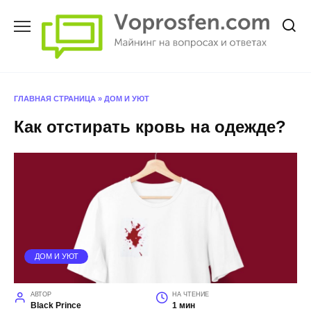
Перейти
к
содержанию
ГЛАВНАЯ СТРАНИЦА
»
ДОМ И УЮТ
Как отстирать кровь на одежде?
ДОМ И УЮТ
АВТОР
НА ЧТЕНИЕ
Black Prince
1 мин