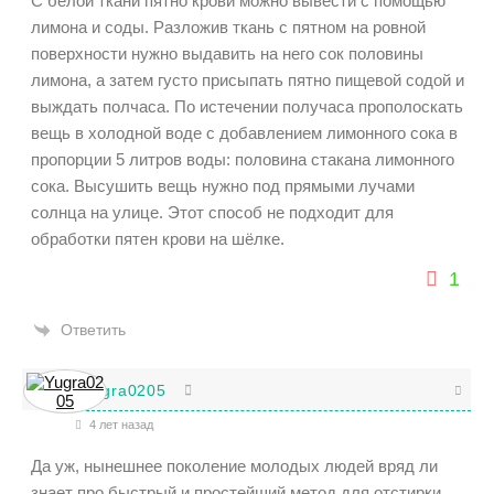
С белой ткани пятно крови можно вывести с помощью
лимона и соды. Разложив ткань с пятном на ровной
поверхности нужно выдавить на него сок половины
лимона, а затем густо присыпать пятно пищевой содой и
выждать полчаса. По истечении получаса прополоскать
вещь в холодной воде с добавлением лимонного сока в
пропорции 5 литров воды: половина стакана лимонного
сока. Высушить вещь нужно под прямыми лучами
солнца на улице. Этот способ не подходит для
обработки пятен крови на шёлке.
1
Ответить
Yugra0205
4 лет назад
Да уж, нынешнее поколение молодых людей вряд ли
знает про быстрый и простейший метод для отстирки