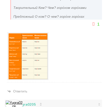
Творительный Кем? Чем? горо́хом горо́хами
Предложный О ком? О чем? горо́хе горо́хах
1
Ответить
Yugra0205