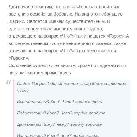
Для начала отметим, что слово «Горох» относится к
растению семейства бобовых. На вид это небольшие
шарики. Является именем существительным. В
единственном числе именительного падежа,
отвечающего на вопрос «Что?» так и пишется «Горох». А
во множественном числе именительного падежа, также
отвечающего на вопрос «Что?» это слово пишется
«Горохи».
Склонение существительного «Горох» по падежам и по
числам смотрим прямо здесь.
Падеж Вопрос Единственное число Множественное
число
Именительный Кто? Что? горо́х горо́хи
Родительный Кого? Чего? горо́ха горо́хов
Дательный Кому? Чему? горо́ху горо́хам
Винительный Кого? Что? горо́х горо́хи