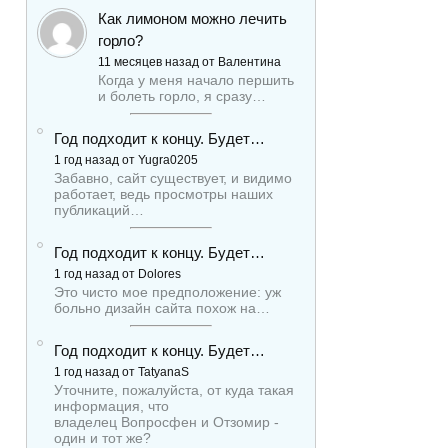
Как лимоном можно лечить
горло?
11 месяцев назад от Валентина
Когда у меня начало першить
и болеть горло, я сразу…
Год подходит к концу. Будет…
1 год назад от Yugra0205
Забавно, сайт существует, и видимо
работает, ведь просмотры наших
публикаций…
Год подходит к концу. Будет…
1 год назад от Dolores
Это чисто мое предположение: уж
больно дизайн сайта похож на…
Год подходит к концу. Будет…
1 год назад от TatyanaS
Уточните, пожалуйста, от куда такая
информация, что
владелец Вопросфен и Отзомир -
один и тот же?