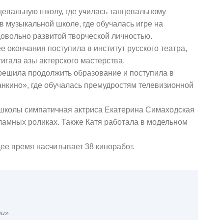
цевальную школу, где училась танцевальному
 в музыкальной школе, где обучалась игре на
овольно развитой творческой личностью.
е окончания поступила в институт русского театра,
игала азы актерского мастерства.
 решила продолжить образование и поступила в
нкино», где обучалась премудростям телевизионной
 школы симпатичная актриса Екатерина Симаходская
ламных роликах. Также Катя работала в модельном
е время насчитывает 38 киноработ.
ти»