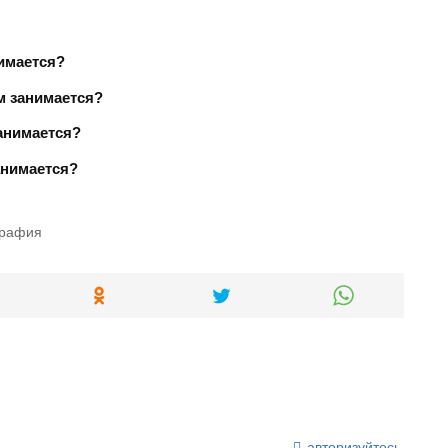
нимается?
м занимается?
анимается?
анимается?
графия
авторизуйтесь