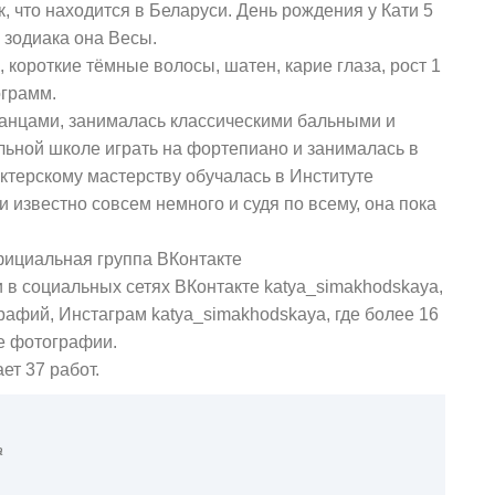
, что находится в Беларуси. День рождения у Кати 5
у зодиака она Весы.
 короткие тёмные волосы, шатен, карие глаза, рост 1
ограмм.
танцами, занималась классическими бальными и
ьной школе играть на фортепиано и занималась в
ктерскому мастерству обучалась в Институте
и известно совсем немного и судя по всему, она пока
фициальная группа ВКонтакте
и в социальных сетях ВКонтакте katya_simakhodskaya,
рафий, Инстаграм katya_simakhodskaya, где более 16
ые фотографии.
т 37 работ.
а