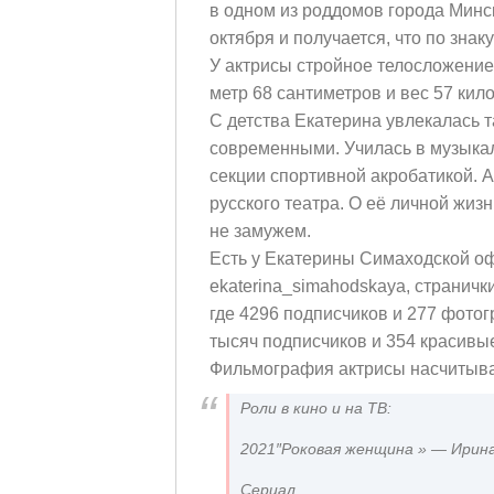
в одном из роддомов города Минск
октября и получается, что по знак
У актрисы стройное телосложение,
метр 68 сантиметров и вес 57 кил
С детства Екатерина увлекалась 
современными. Училась в музыкал
секции спортивной акробатикой. А
русского театра. О её личной жизн
не замужем.
Есть у Екатерины Симаходской о
ekaterina_simahodskaya, страничк
где 4296 подписчиков и 277 фотог
тысяч подписчиков и 354 красив
Фильмография актрисы насчитывае
Роли в кино и на ТВ:
2021″Роковая женщина » — Ирин
Сериал