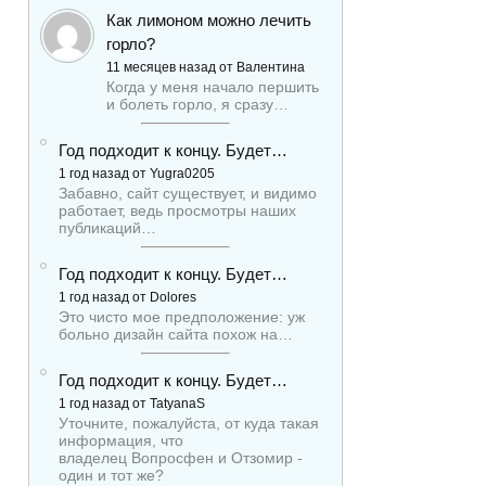
Как лимоном можно лечить
горло?
11 месяцев назад от Валентина
Когда у меня начало першить
и болеть горло, я сразу…
Год подходит к концу. Будет…
1 год назад от Yugra0205
Забавно, сайт существует, и видимо
работает, ведь просмотры наших
публикаций…
Год подходит к концу. Будет…
1 год назад от Dolores
Это чисто мое предположение: уж
больно дизайн сайта похож на…
Год подходит к концу. Будет…
1 год назад от TatyanaS
Уточните, пожалуйста, от куда такая
информация, что
владелец Вопросфен и Отзомир -
один и тот же?