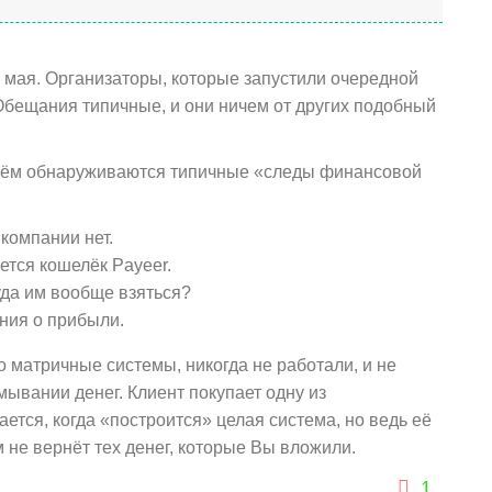
 мая. Организаторы, которые запустили очередной
 Обещания типичные, и они ничем от других подобный
в нём обнаруживаются типичные «следы финансовой
компании нет.
ется кошелёк Payeer.
уда им вообще взяться?
ия о прибыли.
 матричные системы, никогда не работали, и не
мывании денег. Клиент покупает одну из
тся, когда «построится» целая система, но ведь её
м не вернёт тех денег, которые Вы вложили.
1