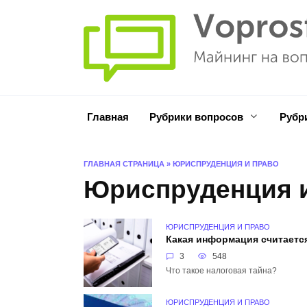
Перейти
к
содержанию
Главная
Рубрики вопросов
Рубр
ГЛАВНАЯ СТРАНИЦА
»
ЮРИСПРУДЕНЦИЯ И ПРАВО
Юриспруденция 
ЮРИСПРУДЕНЦИЯ И ПРАВО
Какая информация считаетс
3
548
Что такое налоговая тайна?
ЮРИСПРУДЕНЦИЯ И ПРАВО