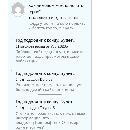
Как лимоном можно лечить
горло?
11 месяцев назад от Валентина
Когда у меня начало першить
и болеть горло, я сразу…
Год подходит к концу. Будет…
11 месяцев назад от Yugra0205
Забавно, сайт существует, и видимо
работает, ведь просмотры наших
публикаций…
Год подходит к концу. Будет…
1 год назад от Dolores
Это чисто мое предположение: уж
больно дизайн сайта похож на…
Год подходит к концу. Будет…
1 год назад от TatyanaS
Уточните, пожалуйста, от куда такая
информация, что
владелец Вопросфен и Отзомир -
один и тот же?