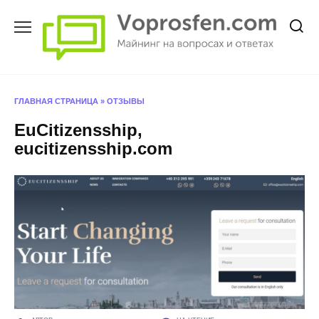
Перейти
к
содержанию
ГЛАВНАЯ СТРАНИЦА
»
ОТЗЫВЫ
EuCitizensship,
eucitizensship.com