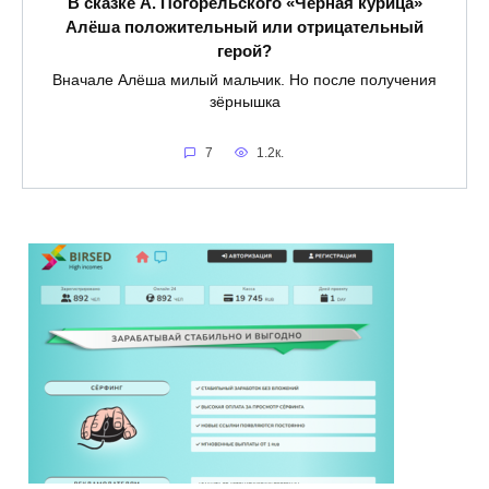
В сказке А. Погорельского «Чёрная курица»
Алёша положительный или отрицательный
герой?
Вначале Алёша милый мальчик. Но после получения
зёрнышка
7
1.2к.