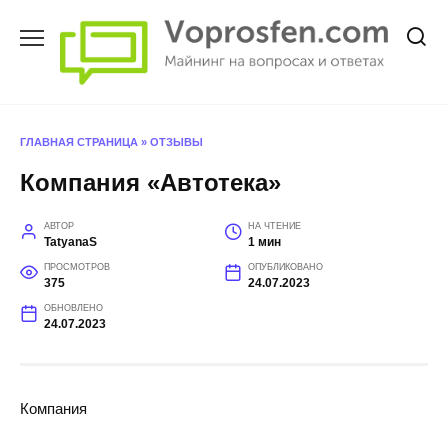
Перейти
к
содержанию
ГЛАВНАЯ СТРАНИЦА
»
ОТЗЫВЫ
Компания «Автотека»
АВТОР
НА ЧТЕНИЕ
TatyanaS
1 мин
ПРОСМОТРОВ
ОПУБЛИКОВАНО
375
24.07.2023
ОБНОВЛЕНО
24.07.2023
Компания