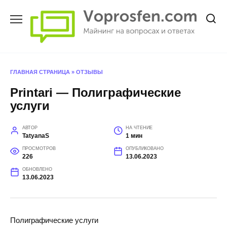
Перейти
к
содержанию
ГЛАВНАЯ СТРАНИЦА
»
ОТЗЫВЫ
Printari — Полиграфические
услуги
АВТОР
НА ЧТЕНИЕ
TatyanaS
1 мин
ПРОСМОТРОВ
ОПУБЛИКОВАНО
226
13.06.2023
ОБНОВЛЕНО
13.06.2023
Полиграфические услуги