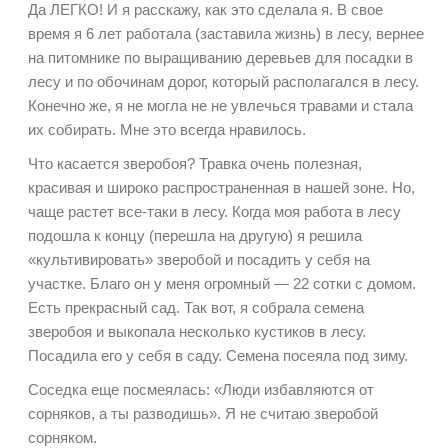
Да ЛЕГКО! И я расскажу, как это сделала я. В свое
время я 6 лет работала (заставила жизнь) в лесу, вернее
на питомнике по выращиванию деревьев для посадки в
лесу и по обочинам дорог, который располагался в лесу.
Конечно же, я не могла не не увлечься травами и стала
их собирать. Мне это всегда нравилось.
Что касается зверобоя? Травка очень полезная,
красивая и широко распространенная в нашей зоне. Но,
чаще растет все-таки в лесу. Когда моя работа в лесу
подошла к концу (перешла на другую) я решила
«культивировать» зверобой и посадить у себя на
участке. Благо он у меня огромный — 22 сотки с домом.
Есть прекрасный сад. Так вот, я собрала семена
зверобоя и выкопала несколько кустиков в лесу.
Посадила его у себя в саду. Семена посеяла под зиму.
Соседка еще посмеялась: «Люди избавляются от
сорняков, а ты разводишь». Я не считаю зверобой
сорняком.