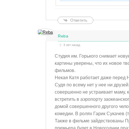
Ответить
Reba
3 лет назад
Студия им. Горького снимает нов
картины уверены, что их новое 
фильмов.
Некая Катя работает даже перед Н
Судя по всему нет у нее ни друз
совершенно не устраивает маму, к
встретить в аэропорту заокеанско
домой совершенного другого чело
комедии. В ролях Гарик Сукачев (
Также в фильме зайдествованы При
премьера будет в Новогоднии пра