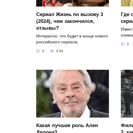
Сериал Жизнь по вызову 3
Где 
(2024), чем закончился,
сери
отзывы?
Извест
снима
Интересно, что будет в конце нового
российского сериала
0
0
8.9к.
Какая лучшая роль Ален
Фил
Делона?
2, к