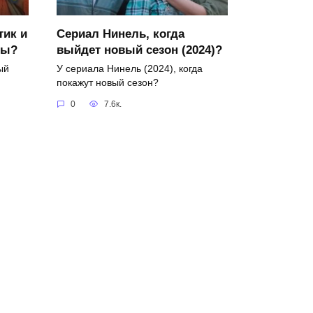
тик и
Сериал Нинель, когда
ры?
выйдет новый сезон (2024)?
ый
У сериала Нинель (2024), когда
покажут новый сезон?
0
7.6к.