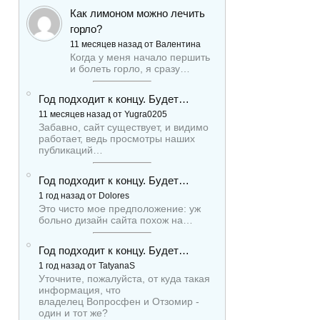
Как лимоном можно лечить
горло?
11 месяцев назад от Валентина
Когда у меня начало першить
и болеть горло, я сразу…
Год подходит к концу. Будет…
11 месяцев назад от Yugra0205
Забавно, сайт существует, и видимо
работает, ведь просмотры наших
публикаций…
Год подходит к концу. Будет…
1 год назад от Dolores
Это чисто мое предположение: уж
больно дизайн сайта похож на…
Год подходит к концу. Будет…
1 год назад от TatyanaS
Уточните, пожалуйста, от куда такая
информация, что
владелец Вопросфен и Отзомир -
один и тот же?