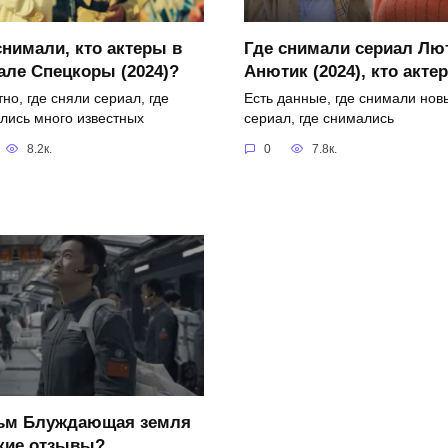
снимали, кто актеры в
Где снимали сериал Лю
але Спецкоры (2024)?
Анютик (2024), кто акте
но, где сняли сериал, где
Есть данные, где снимали нов
лись много известных
сериал, где снимались
8.2к.
0
7.8к.
ьм Блуждающая земля
акие отзывы?