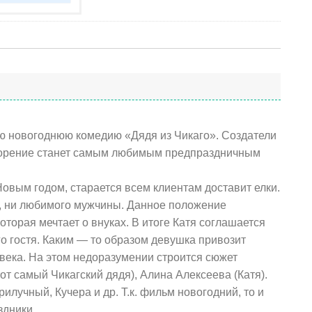
ую новогоднюю комедию «Дядя из Чикаго». Создатели
творение станет самым любимым предпраздничным
овым годом, старается всем клиентам доставит елки.
ей, ни любимого мужчины. Данное положение
оторая мечтает о внуках. В итоге Катя соглашается
го гостя. Каким — то образом девушка привозит
века. На этом недоразумении строится сюжет
тот самый Чикагский дядя), Алина Алексеева (Катя).
лучный, Кучера и др. Т.к. фильм новогодний, то и
здники.